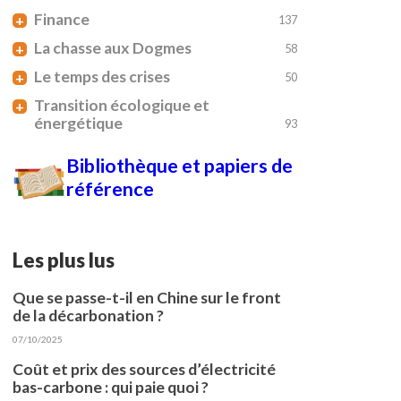
Finance
+
137
La chasse aux Dogmes
+
58
Le temps des crises
+
50
Transition écologique et
+
énergétique
93
Bibliothèque et papiers de
référence
Les plus lus
Que se passe-t-il en Chine sur le front
de la décarbonation ?
07/10/2025
Coût et prix des sources d’électricité
bas-carbone : qui paie quoi ?