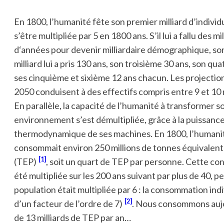
En 1800, l’humanité fête son premier milliard d’individ
s’être multipliée par 5 en 1800 ans. S’il lui a fallu des mi
d‘années pour devenir milliardaire démographique, s
milliard lui a pris 130 ans, son troisième 30 ans, son qu
ses cinquième et sixième 12 ans chacun. Les projectio
2050 conduisent à des effectifs compris entre 9 et 10 m
En parallèle, la capacité de l’humanité à transformer s
environnement s’est démultipliée, grâce à la puissanc
thermodynamique de ses machines. En 1800, l’humani
consommait environ 250 millions de tonnes équivalent
1
(TEP)
, soit un quart de TEP par personne. Cette c
été multipliée sur les 200 ans suivant par plus de 40, p
population était multipliée par 6 : la consommation indi
2
d’un facteur de l’ordre de 7
)
. Nous consommons aujo
de 13 milliards de TEP par an…