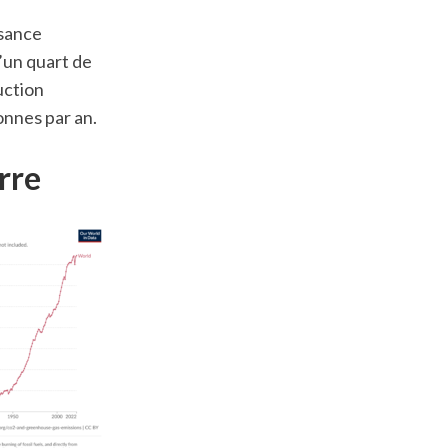
ssance
’un quart de
uction
onnes par an.
rre