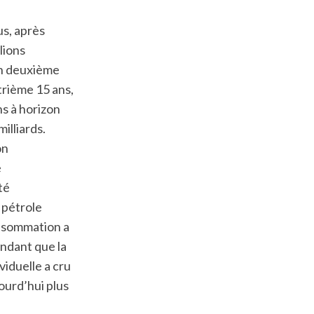
us, après
llions
on deuxième
atrième 15 ans,
ns à horizon
illiards.
on
e
té
 pétrole
onsommation a
endant que la
viduelle a cru
urd’hui plus