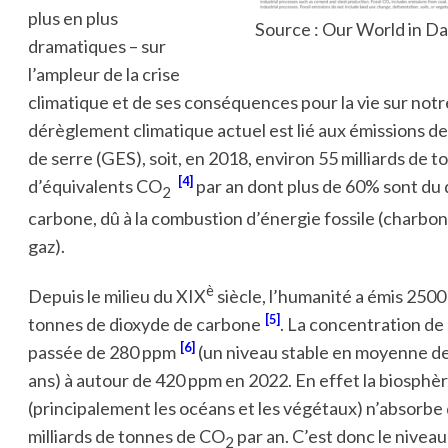
plus en plus
Source : Our World in Da
dramatiques – sur
l’ampleur de la crise
climatique et de ses conséquences pour la vie sur notr
dérèglement climatique actuel est lié aux émissions de
de serre (GES), soit, en 2018, environ 55 milliards de 
4
d’équivalents CO
par an dont plus de 60% sont du
2
carbone, dû à la combustion d’énergie fossile (charbon
gaz).
è
Depuis le milieu du XIX
siècle, l’humanité a émis 2500 
5
tonnes de dioxyde de carbone
. La concentration de 
6
passée de 280 ppm
(un niveau stable en moyenne d
ans) à autour de 420 ppm en 2022. En effet la biosphè
(principalement les océans et les végétaux) n’absorbe
milliards de tonnes de CO
par an. C’est donc le nivea
2