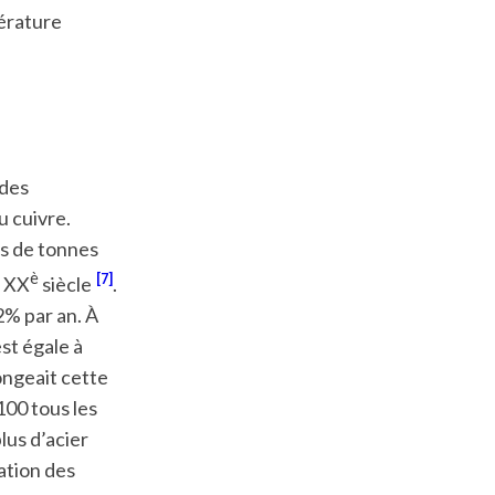
pérature
 des
u cuivre.
ns de tonnes
è
7
u XX
siècle
.
2% par an. À
st égale à
ongeait cette
100 tous les
lus d’acier
mation des