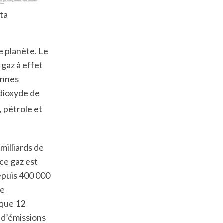
ta
e planète. Le
 gaz à effet
tonnes
 dioxyde de
, pétrole et
milliards de
ce gaz est
epuis 400 000
re
 que 12
u d’émissions