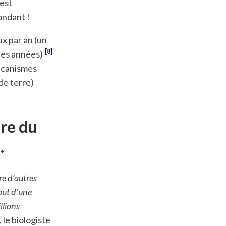
est
ondant !
x par an (un
8
ères années)
mécanismes
de terre)
ère du
…
e d’autres
but d’une
llions
 le biologiste