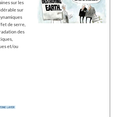
ines sur les
idérable sur
 dynamiques
ffet de serre,
radation des
tiques,
ques et/ou