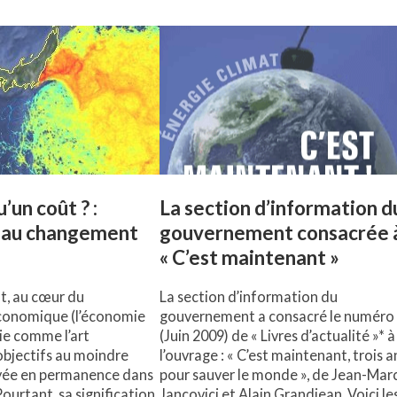
’un coût ? :
La section d’information d
n au changement
gouvernement consacrée 
« C’est maintenant »
t, au cœur du
La section d’information du
conomique (l’économie
gouvernement a consacré le numéro
nie comme l’art
(Juin 2009) de « Livres d’actualité »* à
objectifs au moindre
l’ouvrage : « C’est maintenant, trois a
yée en permanence dans
pour sauver le monde », de Jean-Mar
Pourtant, sa signification
Jancovici et Alain Grandjean. Voici le