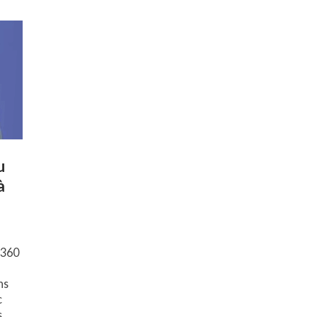
u
à
 360
ns
c
s