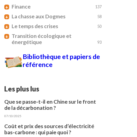
Finance
+
137
La chasse aux Dogmes
+
58
Le temps des crises
+
50
Transition écologique et
+
énergétique
93
Bibliothèque et papiers de
référence
Les plus lus
Que se passe-t-il en Chine sur le front
de la décarbonation ?
07/10/2025
Coût et prix des sources d’électricité
bas-carbone : qui paie quoi ?