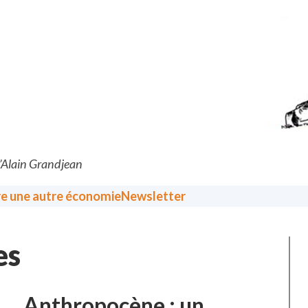
d’Alain Grandjean
re une autre économie
Newsletter
es
Anthropocène : un