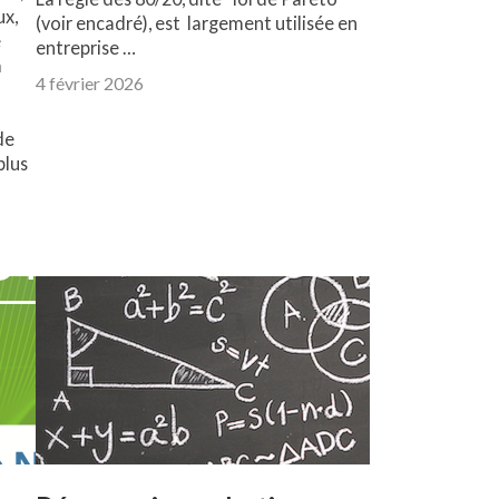
ux,
(voir encadré), est largement utilisée en
e
entreprise …
a
4 février 2026
de
plus