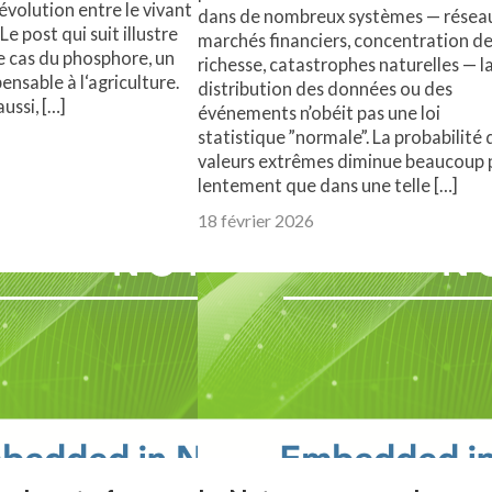
évolution entre le vivant
dans de nombreux systèmes — résea
Le post qui suit illustre
marchés financiers, concentration d
e cas du phosphore, un
richesse, catastrophes naturelles — l
ensable à l‘agriculture.
distribution des données ou des
ussi, […]
événements n’obéit pas une loi
statistique ”normale”. La probabilité 
valeurs extrêmes diminue beaucoup 
lentement que dans une telle […]
18 février 2026