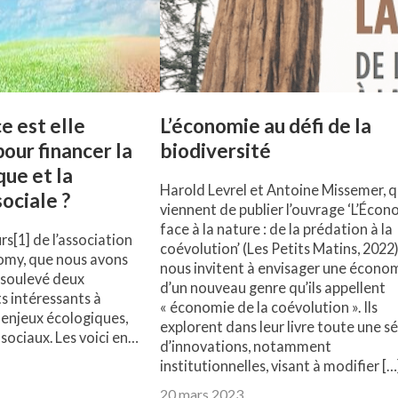
e est elle
L’économie au défi de la
our financer la
biodiversité
que et la
Harold Levrel et Antoine Missemer, q
ociale ?
viennent de publier l’ouvrage ‘L’Éco
face à la nature : de la prédation à la
rs[1] de l’association
coévolution’ (Les Petits Matins, 2022)
my, que nous avons
nous invitent à envisager une écono
a soulevé deux
d’un nouveau genre qu’ils appellent
 intéressants à
« économie de la coévolution ». Ils
e enjeux écologiques,
explorent dans leur livre toute une sé
ociaux. Les voici en…
d’innovations, notamment
institutionnelles, visant à modifier […
20 mars 2023