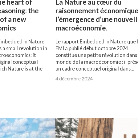
he heart of
La Nature au cœur du
asoning: the
raisonnement économique 
of a new
l’émergence d’une nouvel
omics
macroéconomie.
Embedded in Nature
Le rapport Embedded in Nature que 
 a small revolution in
FMI a publié début octobre 2024
croeconomics: it
constitue une petite révolution dans 
iginal conceptual
monde de la macroéconomie : il pré
ch Nature is at the
un cadre conceptuel original dans…
4 décembre 2024