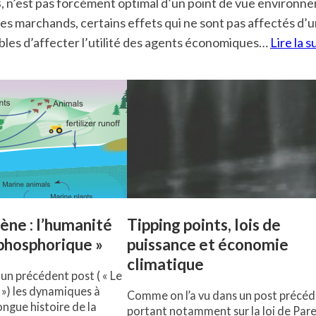
s
, n’est pas forcément optimal d’un point de vue environne
ges marchands, certains effets qui ne sont pas affectés d’
ibles d’affecter l’utilité des agents économiques…
Lire la s
ène : l’humanité
Tipping points, lois de
 phosphorique »
puissance et économie
climatique
 un précédent post ( « Le
 ») les dynamiques à
Comme on l’a vu dans un post précé
ongue histoire de la
portant notamment sur la loi de Pare