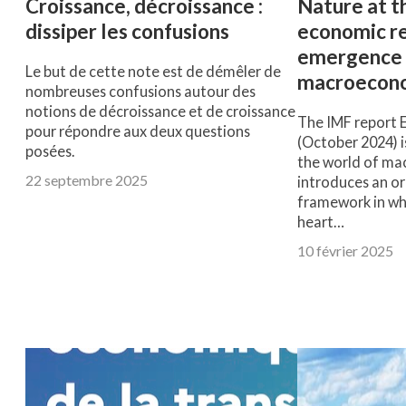
Croissance, décroissance :
Nature at t
dissiper les confusions
economic re
emergence 
Le but de cette note est de démêler de
macroecon
nombreuses confusions autour des
notions de décroissance et de croissance
The IMF report 
pour répondre aux deux questions
(October 2024) is
posées.
the world of ma
22 septembre 2025
introduces an or
framework in whi
heart…
10 février 2025