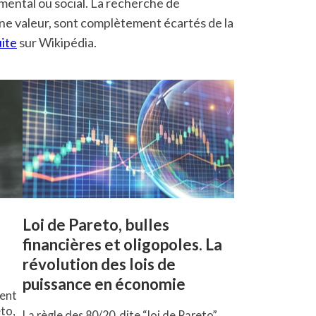
mental ou social. La recherche de
une valeur, sont complètement écartés de la
uite
sur Wikipédia.
Loi de Pareto, bulles
financières et oligopoles. La
révolution des lois de
puissance en économie
dent
to,
La règle des 80/20, dite “loi de Pareto”