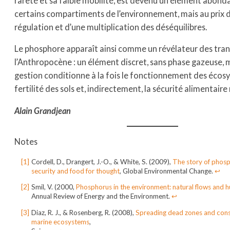
rareté et sa faible mobilité, est devenu un élément abond
certains compartiments de l’environnement, mais au prix 
régulation et d’une multiplication des déséquilibres.
Le phosphore apparaît ainsi comme un révélateur des tra
l’Anthropocène : un élément discret, sans phase gazeuse, 
gestion conditionne à la fois le fonctionnement des écosy
fertilité des sols et, indirectement, la sécurité alimentair
Alain Grandjean
Notes
Cordell, D., Drangert, J.-O., & White, S. (2009),
The story of phosp
security and food for thought
,
Global Environmental Change.
↩︎
Smil, V. (2000,
Phosphorus in the environment: natural flows and 
Annual Review of Energy and the Environment.
↩︎
Diaz, R. J., & Rosenberg, R. (2008),
Spreading dead zones and con
marine ecosystems
,