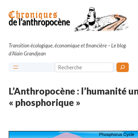
Aller
au
contenu
Transition écologique, économique et financière – Le blog
d’Alain Grandjean
Rechercher
L’Anthropocène : l’humanité u
« phosphorique »