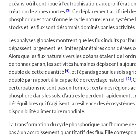
océans, où il contribue à l’eutrophisation, aux prolifération
3
création de zones mortes
. Ce déplacement artificiel des
phosphoriques transforme le cycle naturel en un système 
stocks et les flux sont désormais dominés par les activité
Les analyses globales montrent que les flux induits par l’
dépassent largement les limites planétaires considérées 
Alors que les flux naturels vers les océans étaient de l’ordr
de tonnes par an, les activités humaines déplacent aujourd
4
double de cette quantité
, et l’épandage sur les sols agr
5
doublé par rapport à la capacité de recyclage naturel
. 
perturbations ne sont pas uniformes : certaines régions 
phosphore dans les sols, d’autres le perdent rapidement, c
déséquilibres qui fragilisent la résilience des écosystèmes 
disponibilité alimentaire mondiale.
La transformation du cycle phosphorique par l’homme ne 
pas à un accroissement quantitatif des flux. Elle correspo