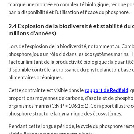
marque une montée en complexité biologique, rendue poss
par la disponibilité et l’utilisation efficace du phosphore.
2.4 Explosion de la biodiversité et stabilité du
millions d’années)
Lors de l’explosion de la biodiversité, notamment au Cambr
phosphore joue un rôle clé dans les écosystèmes marins. I
facteur limitant de la productivité biologique : la quanti
disponible contrôle la croissance du phytoplancton, base 
alimentaires océaniques.
Cette contrainte est visible dans le
rapport de Redfield
,
qu
proportions moyennes de carbone, d’azote et de phosphor
organismes marins (C:N:P ≈ 106:16:1). Ce rapport illustre 
phosphore structure la dynamique des écosystèmes.
Pendant cette longue période, le cycle du phosphore rest
stable. Il repose sur des processus lents :