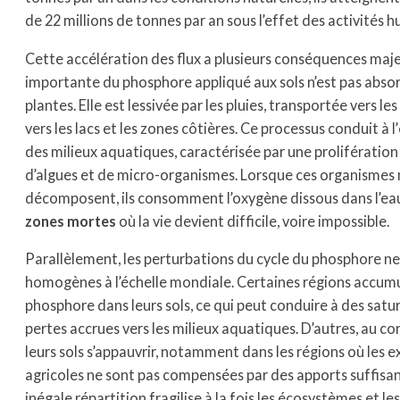
de 22 millions de tonnes par an sous l’effet des activités 
Cette accélération des flux a plusieurs conséquences maje
importante du phosphore appliqué aux sols n’est pas absor
plantes. Elle est lessivée par les pluies, transportée vers les 
vers les lacs et les zones côtières. Ce processus conduit à l’
des milieux aquatiques, caractérisée par une prolifération
d’algues et de micro-organismes. Lorsque ces organismes
décomposent, ils consomment l’oxygène dissous dans l’eau
zones mortes
où la vie devient difficile, voire impossible.
Parallèlement, les perturbations du cycle du phosphore ne
homogènes à l’échelle mondiale. Certaines régions accum
phosphore dans leurs sols, ce qui peut conduire à des satu
pertes accrues vers les milieux aquatiques. D’autres, au con
leurs sols s’appauvrir, notamment dans les régions où les 
agricoles ne sont pas compensées par des apports suffisan
inégale répartition fragilise à la fois les écosystèmes et l