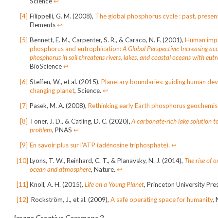
Science
↩︎
Filippelli, G. M. (2008),
The global phosphorus cycle : past, presen
Elements
↩︎
Bennett, E. M., Carpenter, S. R., & Caraco, N. F. (2001),
Human impa
phosphorus and eutrophication:
A Global Perspective: Increasing ac
phosphorus in soil threatens rivers, lakes, and coastal oceans with eut
BioScience
↩︎
Steffen, W., et al. (2015),
Planetary boundaries: guiding human de
changing planet
, Science.
↩︎
Pasek, M. A. (2008),
Rethinking early Earth phosphorus geochemis
Toner, J. D., & Catling, D. C. (2020)
,
A carbonate-rich lake solution t
problem
,
PNAS
↩︎
En savoir plus sur l’ATP (adénosine triphosphate)
.
↩︎
Lyons, T. W., Reinhard, C. T., & Planavsky, N. J. (2014),
The rise of o
ocean and atmosphere
, Nature.
↩︎
Knoll, A. H. (2015),
Life on a Young Planet
, Princeton University Pre
Rockström, J., et al. (2009),
A safe operating space for humanity
,