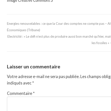
Image Creative Commons 3
Energies renouvelables : ce que la Cour des comptes ne compte pas – Al
Économiques (Tribune)
Electricité : « Le défi n’est plus de produire aussi bon marché qu’hier, ma
les fossiles »
Laisser un commentaire
Votre adresse e-mail ne sera pas publiée.
Les champs oblig
indiqués avec
*
Commentaire
*