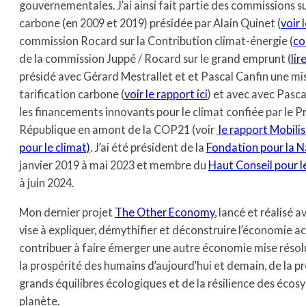
gouvernementales. J’ai ainsi fait partie des commissions su
carbone (en 2009 et 2019) présidée par Alain Quinet (
voir 
commission Rocard sur la Contribution climat-énergie (
co
de la commission Juppé / Rocard sur le grand emprunt (
lir
présidé avec Gérard Mestrallet et et Pascal Canfin une mis
tarification carbone (
voir le rapport ici
) et avec avec Pasca
les financements innovants pour le climat confiée par le P
République en amont de la COP21 (voir
le rapport Mobili
pour le climat)
. J’ai été président de la
Fondation pour la 
janvier 2019 à mai 2023 et membre du
Haut Conseil pour l
à juin 2024.
Mon dernier projet
The Other Economy
, lancé et réalisé
vise à expliquer, démythifier et déconstruire l’économie ac
contribuer à faire émerger une autre économie mise résol
la prospérité des humains d’aujourd’hui et demain, de la p
grands équilibres écologiques et de la résilience des éco
planète.