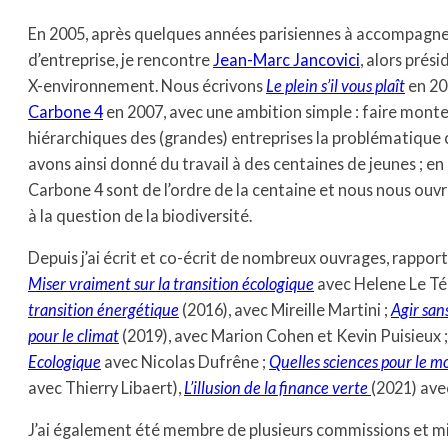
En 2005, après quelques années parisiennes à accompagne
d’entreprise, je rencontre
Jean-Marc Jancovici
, alors prési
X-environnement. Nous écrivons
Le plein s’il vous plaît
en 20
Carbone 4
en 2007, avec une ambition simple : faire monte
hiérarchiques des (grandes) entreprises la problématique 
avons ainsi donné du travail à des centaines de jeunes ; en
Carbone 4 sont de l’ordre de la centaine et nous nous ouvr
à la question de la biodiversité.
Depuis j’ai écrit et co-écrit de nombreux ouvrages, rapports
Miser vraiment sur la transition écologique
avec Helene Le Té
transition énergétique
(2016), avec Mireille Martini ;
Agir san
pour le climat
(2019), avec Marion Cohen et Kevin Puisieux 
Ecologique
avec Nicolas Dufrêne ;
Quelles sciences pour le m
avec Thierry Libaert),
L’illusion de la finance verte
(2021) ave
J’ai également été membre de plusieurs commissions et m