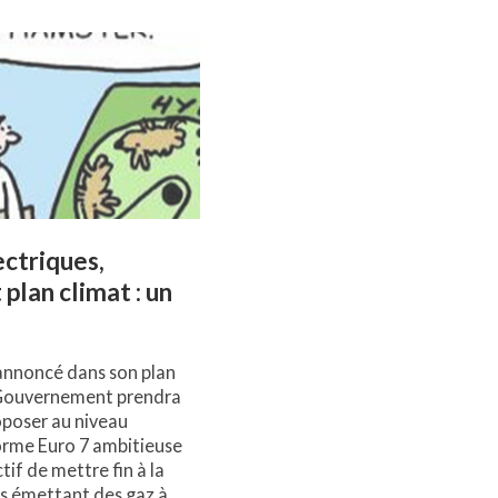
ectriques,
 plan climat : un
 annoncé dans son plan
 Gouvernement prendra
roposer au niveau
rme Euro 7 ambitieuse
ctif de mettre fin à la
es émettant des gaz à