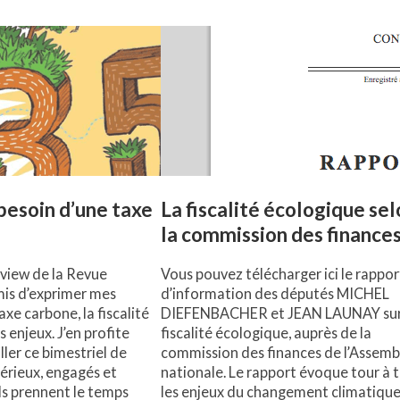
 besoin d’une taxe
La fiscalité écologique se
la commission des finance
view de la Revue
Vous pouvez télécharger ici le rappor
mis d’exprimer mes
d’information des députés MICHEL
taxe carbone, la fiscalité
DIEFENBACHER et JEAN LAUNAY sur
 enjeux. J’en profite
fiscalité écologique, auprès de la
ller ce bimestriel de
commission des finances de l’Assemb
 sérieux, engagés et
nationale. Le rapport évoque tour à 
Ils prennent le temps
les enjeux du changement climatique