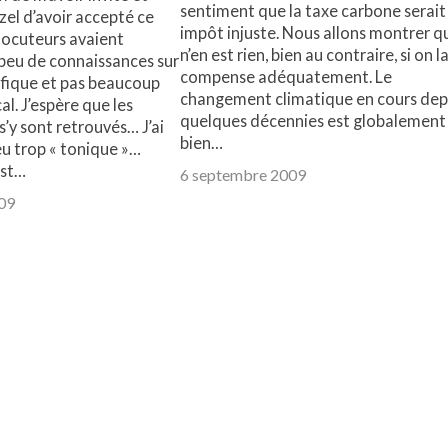
sentiment que la taxe carbone serait
zel d’avoir accepté ce
impôt injuste. Nous allons montrer qu
locuteurs avaient
n’en est rien, bien au contraire, si on l
eu de connaissances sur
compense adéquatement. Le
tifique et pas beaucoup
changement climatique en cours dep
cal. J’espère que les
quelques décennies est globalement
s’y sont retrouvés… J’ai
bien…
eu trop « tonique »…
est…
6 septembre 2009
09