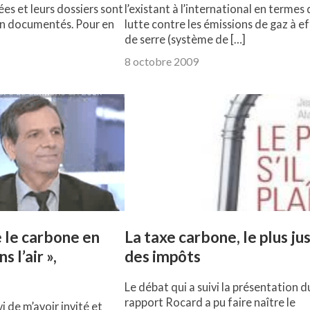
ées et leurs dossiers sont
l’existant à l’international en termes
en documentés. Pour en
lutte contre les émissions de gaz à e
de serre (système de […]
8 octobre 2009
 le carbone en
La taxe carbone, le plus ju
s l’air »,
des impôts
Le débat qui a suivi la présentation d
rapport Rocard a pu faire naître le
i de m’avoir invité et