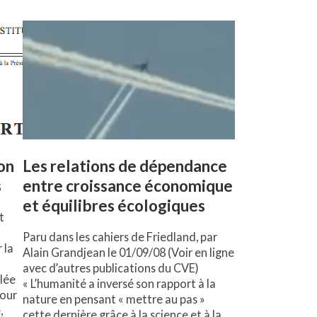
lon
Les relations de dépendance
s
entre croissance économique
et équilibres écologiques
t
Paru dans les cahiers de Friedland, par
 la
Alain Grandjean le 01/09/08 (Voir en ligne
avec d’autres publications du CVE)
lée
« L’humanité a inversé son rapport à la
tour
nature en pensant « mettre au pas »
,
cette dernière grâce à la science et à la