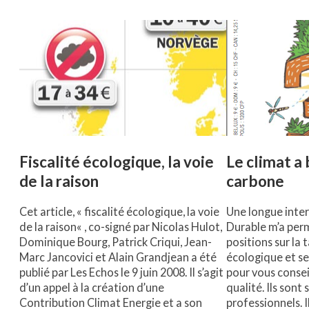
Fiscalité écologique, la voie
Le climat a
de la raison
carbone
Cet article, « fiscalité écologique, la voie
Une longue inter
de la raison« , co-signé par Nicolas Hulot,
Durable m’a per
Dominique Bourg, Patrick Criqui, Jean-
positions sur la 
Marc Jancovici et Alain Grandjean a été
écologique et ses
publié par Les Echos le 9 juin 2008. Il s’agit
pour vous consei
d’un appel à la création d’une
qualité. Ils sont
Contribution Climat Energie et a son
professionnels. 