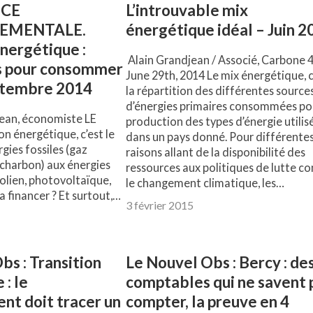
CE
L’introuvable mix
EMENTALE.
énergétique idéal – Juin 2
énergétique :
Alain Grandjean / Associé, Carbone 4
us pour consommer
June 29th, 2014 Le mix énergétique, c
ptembre 2014
la répartition des différentes source
d’énergies primaires consommées pou
jean, économiste LE
production des types d’énergie utilis
on énergétique, c’est le
dans un pays donné. Pour différente
gies fossiles (gaz
raisons allant de la disponibilité des
, charbon) aux énergies
ressources aux politiques de lutte co
olien, photovoltaïque,
le changement climatique, les…
a financer ? Et surtout,…
3 février 2015
bs : Transition
Le Nouvel Obs : Bercy : de
: le
comptables qui ne savent 
t doit tracer un
compter, la preuve en 4