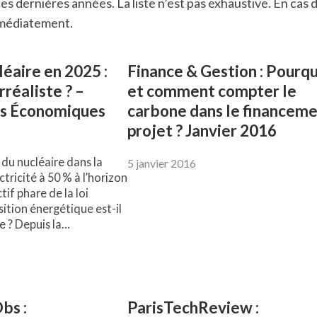
es dernières années. La liste n’est pas exhaustive. En cas d
immédiatement.
léaire en 2025 :
Finance & Gestion : Pourq
rréaliste ? –
et comment compter le
es Économiques
carbone dans le financem
projet ? Janvier 2016
 du nucléaire dans la
5 janvier 2016
tricité à 50 % à l’horizon
tif phare de la loi
nsition énergétique est-il
e ? Depuis la…
bs :
ParisTechReview :