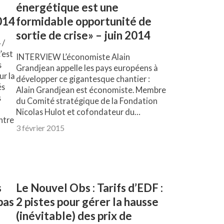
énergétique est une
014
formidable opportunité de
sortie de crise» – juin 2014
 /
’est
INTERVIEW L’économiste Alain
s
Grandjean appelle les pays européens à
r la
développer ce gigantesque chantier :
és
Alain Grandjean est économiste. Membre
s
du Comité stratégique de la Fondation
Nicolas Hulot et cofondateur du…
ntre
3 février 2015
s
Le Nouvel Obs : Tarifs d’EDF :
pas
2 pistes pour gérer la hausse
(inévitable) des prix de