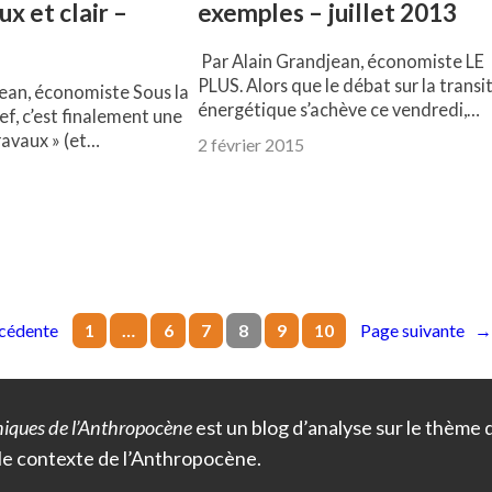
x et clair –
exemples – juillet 2013
Par Alain Grandjean, économiste LE
PLUS. Alors que le débat sur la transi
ean, économiste Sous la
énergétique s’achève ce vendredi,…
f, c’est finalement une
ravaux » (et…
2 février 2015
cédente
Page suivante
1
…
6
7
8
9
10
iques de l’Anthropocène
est un blog d’analyse sur le thème
le contexte de l’Anthropocène.