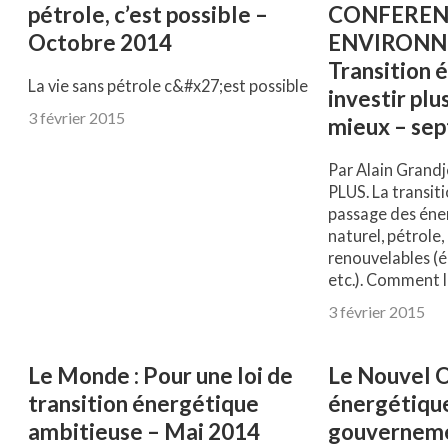
pétrole, c’est possible –
CONFEREN
Octobre 2014
ENVIRONN
Transition 
La vie sans pétrole c&#x27;est possible
investir pl
3 février 2015
mieux – se
Par Alain Grand
PLUS. La transiti
passage des éner
naturel, pétrole
renouvelables (é
etc.). Comment l
3 février 2015
Le Monde : Pour une loi de
Le Nouvel O
transition énergétique
énergétique 
ambitieuse – Mai 2014
gouvernemen