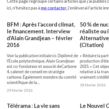
Cette page regroupe certains articles que j’ai publiés c
ici, n’hésitez pas à
me contacter,
j’enlèverai l’article 
BFM : Après l’accord climat,
50 % de nuc
le financement. Interview
réaliste ou i
d’Alain Grandjean – février
Alternativ
2016
(Citation)
Voir la publication initiale ici. Diplômé de
« Réduire la part
l’École polytechnique, Alain Grandjean
production d’élec
est co-fondateur et associé deCarbone
2025. » Cet objec
4, cabinet de conseil en stratégie
relative à la tra
carbone. Également membre du comité
vraiment crédibl
scientifique de la…
18 février 2016
29 février 2016
Télérama : La vie sans
Le Nouvel O