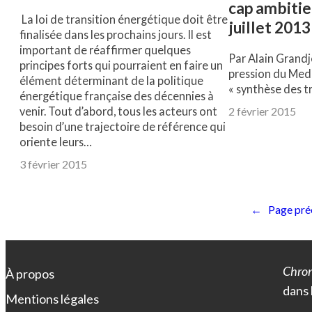
cap ambitieu
La loi de transition énergétique doit être
juillet 2013
finalisée dans les prochains jours. Il est
important de réaffirmer quelques
Par Alain Grandj
principes forts qui pourraient en faire un
pression du Mede
élément déterminant de la politique
« synthèse des t
énergétique française des décennies à
venir. Tout d’abord, tous les acteurs ont
2 février 2015
besoin d’une trajectoire de référence qui
oriente leurs…
3 février 2015
←
Page pré
Chron
À propos
dans 
Mentions légales