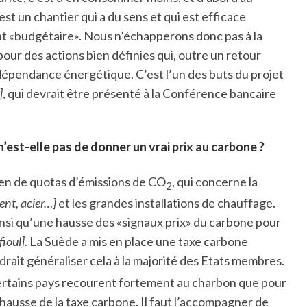
t un chantier qui a du sens et qui est efficace
gent «budgétaire». Nous n’échapperons donc pas à la
our des actions bien définies qui, outre un retour
 dépendance énergétique. C’est l’un des buts du projet
]
, qui devrait être présenté à la Conférence bancaire
n’est-elle pas de donner un vrai prix au carbone ?
en de quotas d’émissions de CO
, qui concerne la
2
ent, acier…]
et les grandes installations de chauffage.
insi qu’une hausse des «signaux prix» du carbone pour
fioul].
La Suède a mis en place une taxe carbone
audrait généraliser cela à la majorité des Etats membres.
 certains pays recourent fortement au charbon que pour
 hausse de la taxe carbone. Il faut l’accompagner de