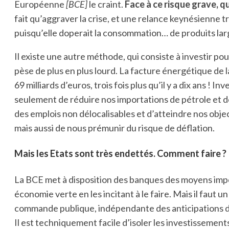
Européenne
[BCE]
le craint.
Face à ce risque grave, qu
fait qu’aggraver la crise, et une relance keynésienne t
puisqu’elle doperait la consommation… de produits la
Il existe une autre méthode, qui consiste à investir pou
pèse de plus en plus lourd. La facture énergétique de 
69 milliards d’euros, trois fois plus qu’il y a dix ans ! 
seulement de réduire nos importations de pétrole et de
des emplois non délocalisables et d’atteindre nos objec
mais aussi de nous prémunir du risque de déflation.
Mais les Etats sont très endettés. Comment faire ?
La BCE met à disposition des banques des moyens impor
économie verte en les incitant à le faire. Mais il faut un
commande publique, indépendante des anticipations d
Il est techniquement facile d’isoler les investissemen