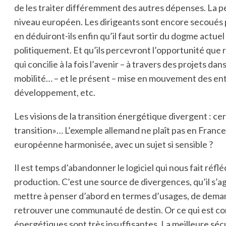
de les traiter différemment des autres dépenses. La p
niveau européen. Les dirigeants sont encore secoués p
en déduiront-ils enfin qu’il faut sortir du dogme actue
politiquement. Et qu’ils percevront l’opportunité que r
qui concilie à la fois l’avenir – à travers des projets da
mobilité… – et le présent – mise en mouvement des ent
développement, etc.
Les visions de la transition énergétique divergent : cer
transition»… L’exemple allemand ne plaît pas en Franc
européenne harmonisée, avec un sujet si sensible ?
Il est temps d’abandonner le logiciel qui nous fait réfl
production. C’est une source de divergences, qu’il s’agi
mettre à penser d’abord en termes d’usages, de demand
retrouver une communauté de destin. Or ce qui est c
énergétiques sont très insuffisantes. La meilleure séc