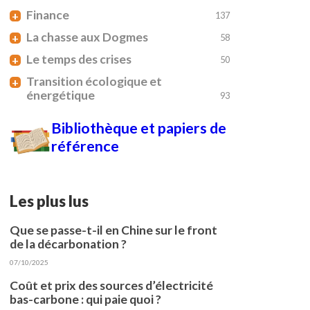
Finance
+
137
La chasse aux Dogmes
+
58
Le temps des crises
+
50
Transition écologique et
+
énergétique
93
Bibliothèque et papiers de
référence
Les plus lus
Que se passe-t-il en Chine sur le front
de la décarbonation ?
07/10/2025
Coût et prix des sources d’électricité
bas-carbone : qui paie quoi ?