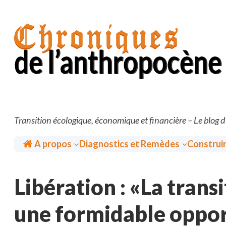
Aller
au
contenu
Transition écologique, économique et financière – Le blog 
Accueil
A propos
Diagnostics et Remèdes
Construi
Libération : «La trans
une formidable opport