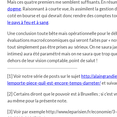
Mais ces quatre premiers me semblent suffisants. En rés
dogme
. Raisonnant à courte vue, ils assimilent la gestion 
coté en bourse et qui devrait donc rendre des comptes tous
le pays à feu et à sang
.
Une conclusion toute bête mais opérationnelle pour le déba
évaluations macroéconomiques qui seront faites par « no
tout simplement pas être prises au sérieux. On ne saura 
intimes) aura été paramétré mais on ne saura que trop que
dehors de leur vision comptable, point de salut !
[1] Voir notre série de posts sur le sujet
http://alaingrandj
lemporte-piece-quil-est-encore-temps-darreter/
et suiva
[2] Certains diront que le pouvoir est à Bruxelles ; si c’est 
au même pour la présente note.
[3] Voir par exemple http://www.leparisien.fr/economie/3-