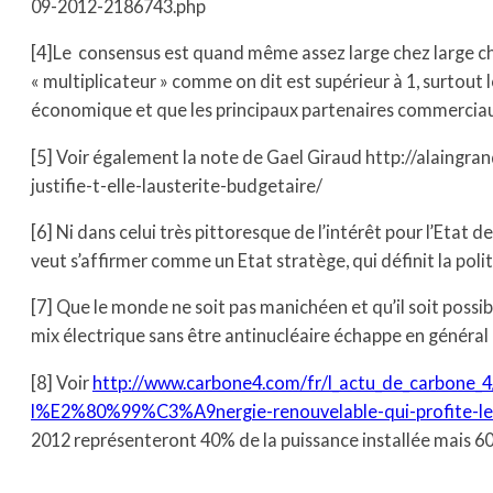
09-2012-2186743.php
[4]Le consensus est quand même assez large chez large ch
« multiplicateur » comme on dit est supérieur à 1, surtout
économique et que les principaux partenaires commerciaux
[5] Voir également la note de Gael Giraud http://alaingra
justifie-t-elle-lausterite-budgetaire/
[6] Ni dans celui très pittoresque de l’intérêt pour l’Etat 
veut s’affirmer comme un Etat stratège, qui définit la pol
[7] Que le monde ne soit pas manichéen et qu’il soit possib
mix électrique sans être antinucléaire échappe en généra
[8] Voir
http://www.carbone4.com/fr/l_actu_de_carbone
l%E2%80%99%C3%A9nergie-renouvelable-qui-profite-le-
2012 représenteront 40% de la puissance installée mais 60%