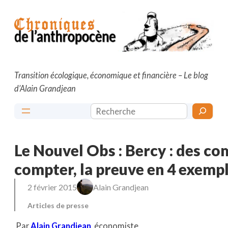
Aller
au
contenu
Transition écologique, économique et financière – Le blog
d’Alain Grandjean
Rechercher
Le Nouvel Obs : Bercy : des co
compter, la preuve en 4 exempl
2 février 2015
Alain Grandjean
Articles de presse
Par
Alain Grandjean
, économiste