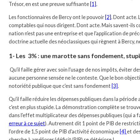
Trésor, en est une preuve suffisante
[1]
.
Les fonctionnaires de Bercy ont le pouvoir
[2]
. Dont acte. 
comptables qui nous dirigent. Dont acte. Mais savent-ils co
nation n’est pas une entreprise et que l’application de p
doctrine actuelle des néoclassiques qui règnent à Bercy, 
1- Les 3% : une marotte sans fondement, stupi
Qu’il faille gérer avec soin l’usage de nos impôts, éviter d
aucune personne sensée ne le conteste. Que le bon objectif 
notoriété publique que c’est sans fondement
[3]
.
Qu’il faille réduire les dépenses publiques dans la période 
c’est en plus stupide. La démonstration complète se trou
dans l’effet multiplicateur des dépenses publiques (qui a 
erreur à ce sujet
). Autrement dit 1 point de PIB de restri
l’ordre de 1,5 point de PIB d’activité économique
[4]
et des
cherche à améliorer (déficit/PIB) se détériore !