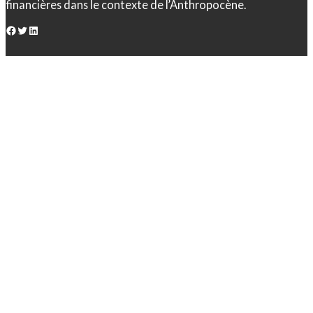
financières dans le contexte de l’Anthropocène.
Facebook
Twitter
LinkedIn