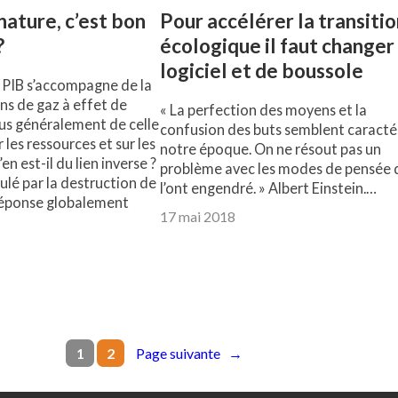
nature, c’est bon
Pour accélérer la transiti
?
écologique il faut changer
logiciel et de boussole
 PIB s’accompagne de la
ns de gaz à effet de
« La perfection des moyens et la
plus généralement de celle
confusion des buts semblent caracté
r les ressources et sur les
notre époque. On ne résout pas un
en est-il du lien inverse ?
problème avec les modes de pensée 
mulé par la destruction de
l’ont engendré. » Albert Einstein.…
 réponse globalement
17 mai 2018
Page suivante
→
1
2