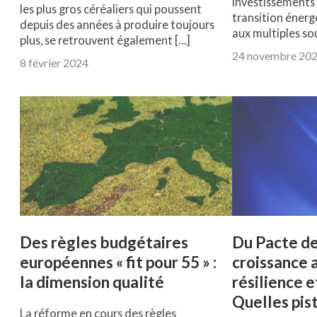
investissements 
les plus gros céréaliers qui poussent
transition éner
depuis des années à produire toujours
aux multiples so
plus, se retrouvent également […]
24 novembre 20
8 février 2024
Des règles budgétaires
Du Pacte de
européennes « fit pour 55 » :
croissance 
la dimension qualité
résilience e
Quelles pis
La réforme en cours des règles