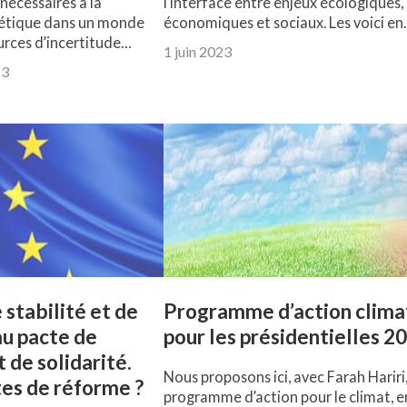
nécessaires à la
l’interface entre enjeux écologiques,
gétique dans un monde
économiques et sociaux. Les voici e
urces d’incertitude…
1 juin 2023
23
 stabilité et de
Programme d’action clima
au pacte de
pour les présidentielles 2
t de solidarité.
Nous proposons ici, avec Farah Hariri
tes de réforme ?
programme d’action pour le climat, e