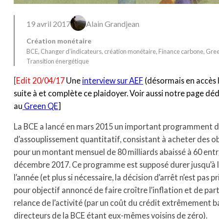
19 avril 2017
Alain Grandjean
Création monétaire
BCE
, 
Changer d’indicateurs
, 
création monétaire
, 
Finance carbone
, 
Gre
Transition énergétique
[
Edit 20/04/17
Une
interview sur AEF
(désormais en accès l
suite à et complète ce plaidoyer. Voir aussi notre page déd
au
Green QE
]
La BCE a lancé en mars 2015 un important programment d
d’assouplissement quantitatif, consistant à acheter des o
pour un montant mensuel de 80 milliards abaissé à 60 entre
décembre 2017. Ce programme est supposé durer jusqu’à l
l’année (et plus si nécessaire, la décision d’arrêt n’est pas pri
pour objectif annoncé de faire croître l’inflation et de part
relance de l’activité (par un coût du crédit extrêmement ba
directeurs de la BCE étant eux-mêmes voisins de zéro).