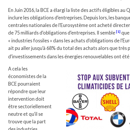
En Juin 2016, la BCE a élargi la liste des actifs éligibles au 
inclure les obligations d’entreprises. Depuis lors, les banqu
centrales nationales de l’Eurosystème ont acheté directe
[1]
de 75 milliards d’obligations d’entreprises. Il semble
que 
« industries fossiles » dans les achats d’obligations de l’E
ait pu aller jusqu’à 68% du total des achats alors que très 
d’investissements dans les énergies renouvelables ont été 
A cela les
économistes de la
BCE pourraient
répondre que leur
intervention doit
être sectoriellement
neutre et qu’il se
trouve que la part
des industries