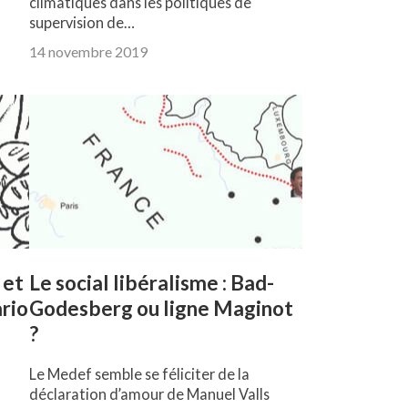
climatiques dans les politiques de
supervision de…
14 novembre 2019
 et
Le social libéralisme : Bad-
ario
Godesberg ou ligne Maginot
?
Le Medef semble se féliciter de la
déclaration d’amour de Manuel Valls