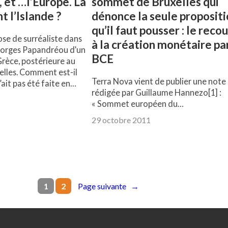
 et …l’Europe. La
sommet de Bruxelles qui
t l’Islande ?
dénonce la seule proposit
qu’il faut pousser : le reco
ose de surréaliste dans
à la création monétaire par
eorges Papandréou d’un
BCE
rèce, postérieure au
lles. Comment est-il
Terra Nova vient de publier une note
n’ait pas été faite en…
rédigée par Guillaume Hannezo[1] :
1
« Sommet européen du…
29 octobre 2011
Page suivante
→
1
2