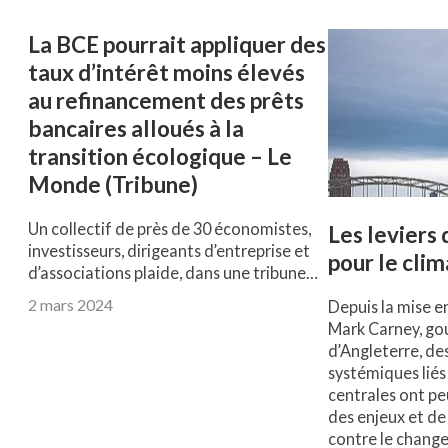
La BCE pourrait appliquer des
taux d’intérêt moins élevés
au refinancement des prêts
bancaires alloués à la
transition écologique – Le
Monde (Tribune)
Un collectif de près de 30 économistes,
Les leviers 
investisseurs, dirigeants d’entreprise et
pour le clim
d’associations plaide, dans une tribune…
2 mars 2024
Depuis la mise e
Mark Carney, go
d’Angleterre, des
systémiques liés
centrales ont pe
des enjeux et de 
contre le chang