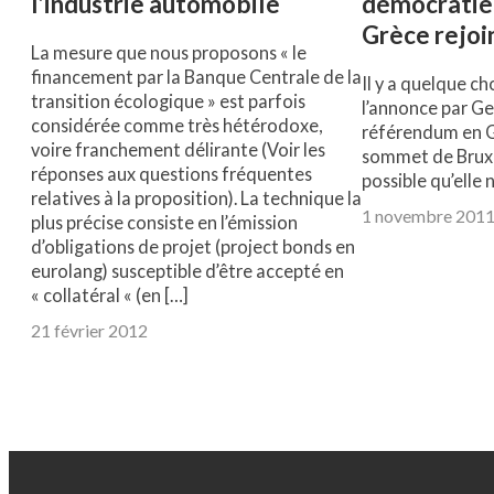
l’industrie automobile
démocratie,
Grèce rejoin
La mesure que nous proposons « le
financement par la Banque Centrale de la
Il y a quelque ch
transition écologique » est parfois
l’annonce par G
considérée comme très hétérodoxe,
référendum en G
voire franchement délirante (Voir les
sommet de Bruxe
réponses aux questions fréquentes
possible qu’elle 
relatives à la proposition). La technique la
1 novembre 201
plus précise consiste en l’émission
d’obligations de projet (project bonds en
eurolang) susceptible d’être accepté en
« collatéral « (en […]
21 février 2012