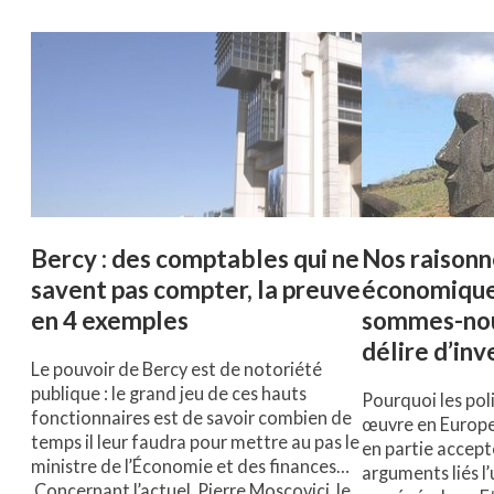
Bercy : des comptables qui ne
Nos raison
savent pas compter, la preuve
économiques
en 4 exemples
sommes-nou
délire d’inv
Le pouvoir de Bercy est de notoriété
publique : le grand jeu de ces hauts
Pourquoi les pol
fonctionnaires est de savoir combien de
œuvre en Europ
temps il leur faudra pour mettre au pas le
en partie accept
ministre de l’Économie et des finances…
arguments liés l
Concernant l’actuel, Pierre Moscovici, le