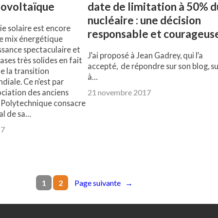
tovoltaïque
date de limitation à 50% d
nucléaire : une décision
ie solaire est encore
responsable et courageus
le mix énergétique
ssance spectaculaire et
J’ai proposé à Jean Gadrey, qui l’a
ses très solides en fait
accepté, de répondre sur son blog, su
e la transition
à…
iale. Ce n’est par
ociation des anciens
21 novembre 2017
e Polytechnique consacre
al de sa…
17
Page suivante
→
1
2