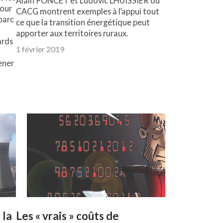
Alain PONCET et Ludovic LHUISSIER du
pour
CACG montrent exemples à l’appui tout
parc
ce que la transition énergétique peut
apporter aux territoires ruraux.
ards
1 février 2019
ener
 la
Les « vrais » coûts de