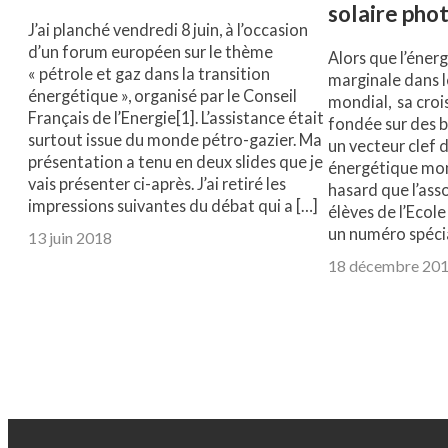
solaire pho
J’ai planché vendredi 8 juin, à l’occasion
d’un forum européen sur le thème
Alors que l’énerg
« pétrole et gaz dans la transition
marginale dans 
énergétique », organisé par le Conseil
mondial, sa croi
Français de l’Energie[1]. L’assistance était
fondée sur des ba
surtout issue du monde pétro-gazier. Ma
un vecteur clef d
présentation a tenu en deux slides que je
énergétique mond
vais présenter ci-après. J’ai retiré les
hasard que l’ass
impressions suivantes du débat qui a […]
élèves de l’Ecol
un numéro spéci
13 juin 2018
18 décembre 20