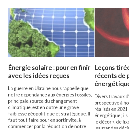
Énergie solaire : pour en finir
Leçons tiré
avec les idées reçues
récents de 
énergétiqu
La guerre en Ukraine nous rappelle que
notre dépendance aux énergies fossiles,
Divers travaux d
principale source du changement
prospective à ho
climatique, est en outre une grave
réalisés en 2021
faiblesse géopolitique et stratégique. Il
énergétique ; il
faut tout faire pour en sortir vite, à
le décor », de fi
commencer par la réduction de notre
les grandes déci