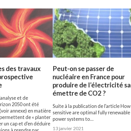
es des travaux
Peut-on se passer de
prospective
nucléaire en France pour
e
produire de l’électricité s
émettre de CO2 ?
’analyse et de
rizon 2050 ont été
Suite à la publication de l’article How
 (voir annexe) en matière
sensitive are optimal fully renewable
s permettent de « planter
power systems to…
xer un cap et d’en déduire
13 janvier 2021
sions à prendre par