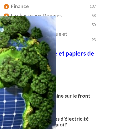
Finance
+
137
La chasse aux Dogmes
+
58
Le temps des crises
+
50
Transition écologique et
+
énergétique
93
Bibliothèque et papiers de
référence
Les plus lus
Que se passe-t-il en Chine sur le front
de la décarbonation ?
07/10/2025
Coût et prix des sources d’électricité
bas-carbone : qui paie quoi ?