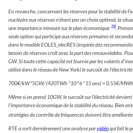
En revanche, concernant les réserves pour la stabilité de l’o
nucléaire aux réserves n’étant pas un choix optimal, la situ
[3]
une importance mineure sur le plan économique
. Prenon
seule option qui participe aux réserves primaires et secondair
dans le modèle EOLES_elecRES (inspirée des recommandatio
besoin de réserves croît avec la part des renouvelables. Po
GW. Si toute cette capacité est fournie par les volants d’i
utilisé dans le réseau de New York) le surcoût de l’électricité 
700€/kW*5GW/ (420TWh *10^6 *15 ans) = 0.55€/MW
Même si on prend 10GW, le surcoût sur l’électricité devie
l’importance économique de la stabilité du réseau. Bien en
stratégies de contrôle de fréquences doivent être améliorées
RTE a sorti dernièrement une analyse par
vidéo
qui fait le 