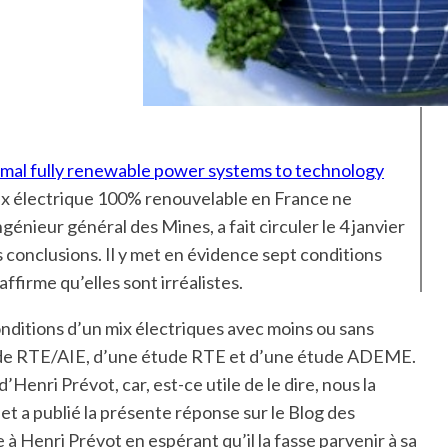
imal fully renewable power systems to technology
ix électrique 100% renouvelable en France ne
génieur général des Mines, a fait circuler le 4 janvier
conclusions. Il y met en évidence sept conditions
ffirme qu’elles sont irréalistes.
conditions d’un mix électriques avec moins ou sans
étude RTE/AIE, d’une étude RTE et d’une étude ADEME.
enri Prévot, car, est-ce utile de le dire, nous la
et a publié la présente réponse sur le Blog des
 Henri Prévot en espérant qu’il la fasse parvenir à sa