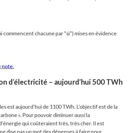
ui commencent chacune par “si”) mises en évidence
e note.
n d’électricité
– aujourd’hui 500 TWh
es est aujourd’hui de 1100 TWh. L’objectif est de la
 carbone ». Pour pouvoir diminuer
aussi
la
énergie qui coûteraient très, très cher. Il est
 ne dise pas un mot des dépenses à faire pour