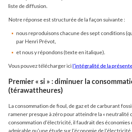
liste de diffusion.
Notre réponse est structurée de la façon suivante :
nous reproduisons chacune des sept conditions (q
par Henri Prévot,
et nous y répondons (texte en italique).
Vous pouvez télécharger ici
l’intégralité de la présent
Premier « si »
:
diminuer la consommatio
(térawattheures)
La consommation de fioul, de gaz et de carburant fossil
ramener presque à zéro pour atteindre la « neutralité
consommation d’électricité, il faudrait des économies d’
admirable qu’une étude sur l’économie de l’électricité