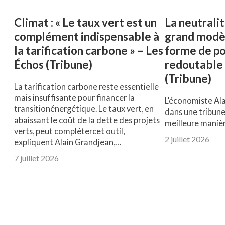
Climat : « Le taux vert est un
La neutrali
complément indispensable à
grand modèl
la tarification carbone » – Les
forme de po
Échos (Tribune)
redoutable
(Tribune)
La tarification carbone reste essentielle
mais insuffisante pour financer la
L’économiste Ala
transitionénergétique. Le taux vert, en
dans une tribune
abaissant le coût de la dette des projets
meilleure maniè
verts, peut complétercet outil,
2 juillet 2026
expliquent Alain Grandjean,…
7 juillet 2026