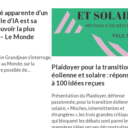
té apparente d’un
e d’IA est sa
uvoir la plus
 – Le Monde
in Grandjean s’interroge,
 au Monde, sur la
Plaidoyer pour la transitio
re possible de…
éolienne et solaire : répon
à 100 idées reçues
Présentation du Plaidoyer, défense
passionnée, pour la transition éolien
solaire, « Moches, intermittentes et
étrangères », les trois grandes critiq
qui bloquent les débats sont parmi le
premières idées reçues déconstruite