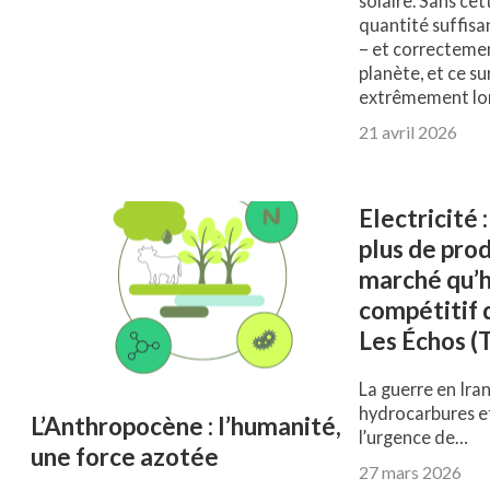
solaire. Sans cet
quantité suffisa
– et correctemen
planète, et ce s
extrêmement long
21 avril 2026
Electricité :
plus de prod
marché qu’hi
compétitif q
Les Échos (
La guerre en Iran
hydrocarbures e
L’Anthropocène : l’humanité,
l’urgence de…
une force azotée
27 mars 2026