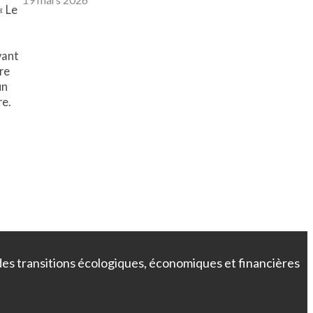
« Le
vant
tre
un
re.
 des transitions écologiques, économiques et financières