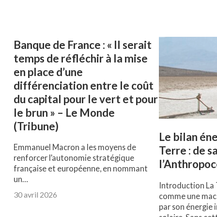
Banque de France : « Il serait
temps de réfléchir à la mise
en place d’une
différenciation entre le coût
du capital pour le vert et pour
le brun » – Le Monde
(Tribune)
Le bilan én
Emmanuel Macron a les moyens de
Terre : de s
renforcer l’autonomie stratégique
l’Anthropo
française et européenne, en nommant
un…
Introduction La 
30 avril 2026
comme une machi
par son énergie i