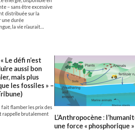
te énergie, disponible en
nte – sans être excessive
t distribuée sur la
ur une durée
ue, la vie n’aurait…
 « Le défi n’est
uire aussi bon
er, mais plus
ue les fossiles » –
Tribune)
 fait flamber les prix des
t rappelle brutalement
L’Anthropocène : l’humani
une force « phosphorique »