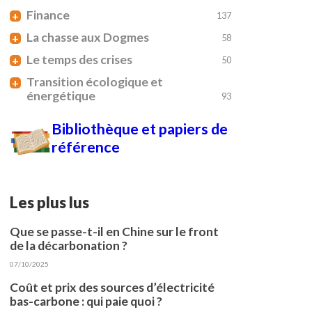
Finance
+
137
La chasse aux Dogmes
+
58
Le temps des crises
+
50
Transition écologique et
+
énergétique
93
Bibliothèque et papiers de
référence
Les plus lus
Que se passe-t-il en Chine sur le front
de la décarbonation ?
07/10/2025
Coût et prix des sources d’électricité
bas-carbone : qui paie quoi ?