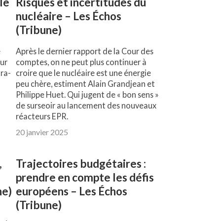
le
Risques et incertitudes du
nucléaire – Les Échos
(Tribune)
e
Après le dernier rapport de la Cour des
our
comptes, on ne peut plus continuer à
tra-
croire que le nucléaire est une énergie
peu chère, estiment Alain Grandjean et
Philippe Huet. Qui jugent de « bon sens »
de surseoir au lancement des nouveaux
réacteurs EPR.
20 janvier 2025
,
Trajectoires budgétaires :
prendre en compte les défis
ne)
européens – Les Échos
(Tribune)