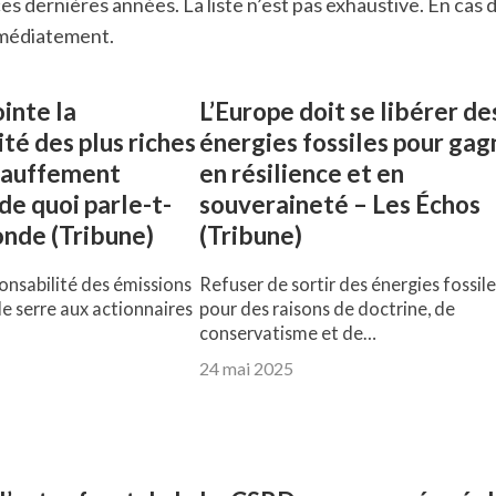
es dernières années. La liste n’est pas exhaustive. En cas d
immédiatement.
inte la
L’Europe doit se libérer de
té des plus riches
énergies fossiles pour gag
hauffement
en résilience et en
de quoi parle-t-
souveraineté – Les Échos
onde (Tribune)
(Tribune)
ponsabilité des émissions
Refuser de sortir des énergies fossile
de serre aux actionnaires
pour des raisons de doctrine, de
conservatisme et de…
24 mai 2025