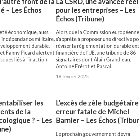
 l’autre front de la
La CSRD, une avancée réel
é – Les Échos
pour les entreprises – Les
Échos (Tribune)
eté économique, aussi
Alors que la Commission européenn
’indépendance militaire,
s’apprête à proposer une directive p
développement durable.
réviser la réglementation durable ex
et Fanny Picard alertent
financière de l’UE, une tribune de 86
isques liés à l’inaction
signataires dont Alain Grandjean,
Antoine Frérot et Pascal…
18 février 2025
tabiliser les
L’excès de zèle budgétaire
ents de la
erreur fatale de Michel
cologique ? – Les
Barnier – Les Échos (Tribu
une)
Le prochain gouvernement devra