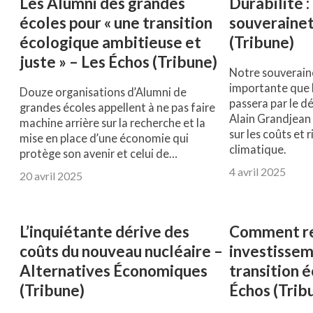
Les Alumni des grandes
Durabilité :
écoles pour « une transition
souverainet
écologique ambitieuse et
(Tribune)
juste » – Les Échos (Tribune)
Notre souverain
importante que l
Douze organisations d’Alumni de
passera par le 
grandes écoles appellent à ne pas faire
Alain Grandjean 
machine arrière sur la recherche et la
sur les coûts et r
mise en place d’une économie qui
climatique.
protège son avenir et celui de…
4 avril 2025
20 avril 2025
L’inquiétante dérive des
Comment ren
coûts du nouveau nucléaire –
investissem
Alternatives Économiques
transition é
(Tribune)
Échos (Trib