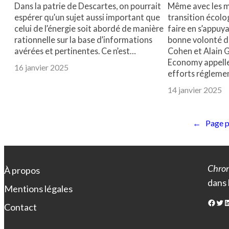
Dans la patrie de Descartes, on pourrait
Même avec les me
espérer qu’un sujet aussi important que
transition écolo
celui de l’énergie soit abordé de manière
faire en s’appuy
rationnelle sur la base d’informations
bonne volonté d
avérées et pertinentes. Ce n’est…
Cohen et Alain 
Economy appelle
16 janvier 2025
efforts réglemen
14 janvier 2025
←
Page 
Chron
À propos
dans 
Mentions légales
Facebook
Twitter
LinkedIn
Contact