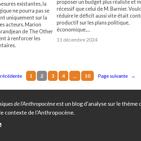
proposer un budget plus réaliste et 
sures existantes, la
récessif que celui de M. Barnier. Voulo
gique ne pourra pas se
réduire le déficit aussi vite était cont
ant uniquement sur la
productif sur les plans politique,
es acteurs. Marion
économique,…
Grandjean de The Other
nt à renforcer les
11 décembre 2024
taires.
précédente
Page suivante
→
1
2
3
4
…
10
iques de l’Anthropocène
est un blog d’analyse sur le thème
le contexte de l’Anthropocène.