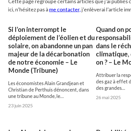
Cette page regroupe certains articles que j’ai publiés c
ici, n’hésitez pas à
me contacter,
j’enlèverai l’article 
Si l’on interrompt le
Quand on po
déploiement de l’éolien et du
responsabili
solaire, on abandonne un pan
dans le réc
majeur de la décarbonation
climatique, 
de notre économie – Le
on ? – Le M
Monde (Tribune)
Attribuer la res
des gaz à effet 
Les économistes Alain Grandjean et
des grandes…
Christian de Perthuis dénoncent, dans
une tribune au Monde, le…
26 mai 2025
23 juin 2025