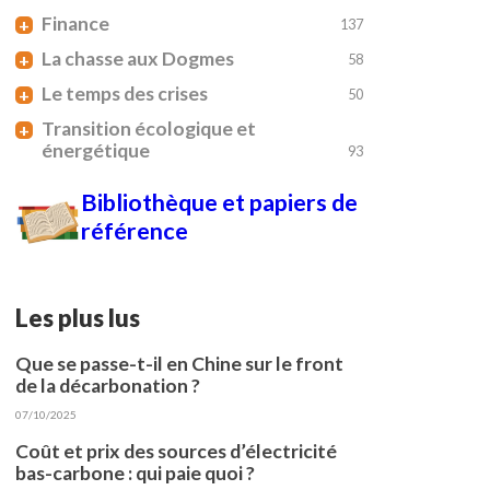
Finance
+
137
La chasse aux Dogmes
+
58
Le temps des crises
+
50
Transition écologique et
+
énergétique
93
Bibliothèque et papiers de
référence
Les plus lus
Que se passe-t-il en Chine sur le front
de la décarbonation ?
07/10/2025
Coût et prix des sources d’électricité
bas-carbone : qui paie quoi ?