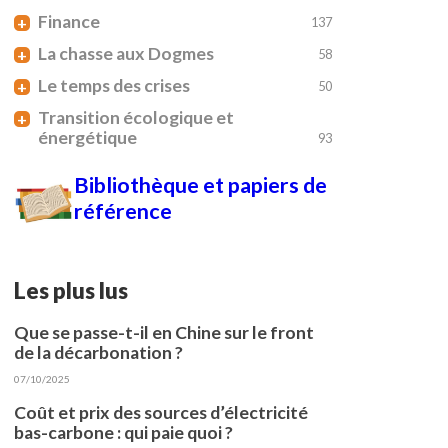
Finance
+
137
La chasse aux Dogmes
+
58
Le temps des crises
+
50
Transition écologique et
+
énergétique
93
Bibliothèque et papiers de
référence
Les plus lus
Que se passe-t-il en Chine sur le front
de la décarbonation ?
07/10/2025
Coût et prix des sources d’électricité
bas-carbone : qui paie quoi ?