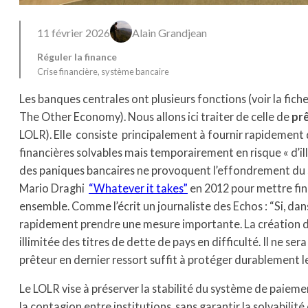
11 février 2026
Alain Grandjean
Réguler la finance
Crise financière
, 
système bancaire
Les banques centrales ont plusieurs fonctions (voir la fich
The Other Economy). Nous allons ici traiter de celle de
prê
LOLR). Elle consiste principalement à fournir rapidement d
financières solvables mais temporairement en risque « d’illi
des paniques bancaires ne provoquent l’effondrement du s
Mario Draghi
“Whatever it takes”
en 2012 pour mettre fin 
ensemble. Comme l’écrit un journaliste des Echos : “Si, dan
rapidement prendre une mesure importante. La création 
illimitée des titres de dette de pays en difficulté. Il ne se
prêteur en dernier ressort suffit à protéger durablement l
Le LOLR vise à préserver la stabilité du système de paieme
la contagion entre institutions, sans garantir la solvabilit