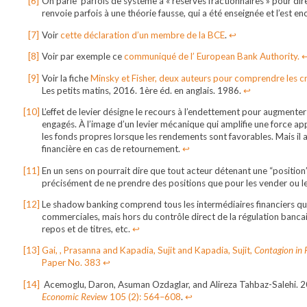
On parle parfois de système à « réserves fractionnaires » pour dir
renvoie parfois à une théorie fausse, qui a été enseignée et l’est en
Voir
cette déclaration d’un membre de la BCE
.
↩︎
Voir par exemple ce
communiqué de l’ European Bank Authority.
↩
Voir la fiche
Minsky et Fisher, deux auteurs pour comprendre les cr
Les petits matins, 2016. 1ère éd. en anglais. 1986.
↩︎
L’effet de levier désigne le recours à l’endettement pour augmenter
engagés. À l’image d’un levier mécanique qui amplifie une force app
les fonds propres lorsque les rendements sont favorables. Mais il 
financière en cas de retournement.
↩︎
En un sens on pourrait dire que tout acteur détenant une “position”
précisément de ne prendre des positions que pour les vender ou le
Le shadow banking comprend tous les intermédiaires financiers qui 
commerciales, mais hors du contrôle direct de la régulation bancair
repos et de titres, etc.
↩︎
Gai, , Prasanna and Kapadia, Sujit and Kapadia, Sujit,
Contagion in 
Paper No. 383
↩︎
Acemoglu, Daron, Asuman Ozdaglar, and Alireza Tahbaz-Salehi. 2
Economic Review
105 (2): 564–608
.
↩︎