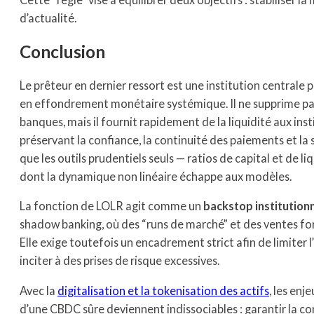
d’actualité.
Conclusion
Le prêteur en dernier ressort est une institution centrale p
en effondrement monétaire systémique. Il ne supprime pas l’
banques, mais il fournit rapidement de la liquidité aux ins
préservant la confiance, la continuité des paiements et la
que les outils prudentiels seuls — ratios de capital et de li
dont la dynamique non linéaire échappe aux modèles.
La fonction de LOLR agit comme un
backstop institution
shadow banking, où des “runs de marché” et des ventes f
Elle exige toutefois un encadrement strict afin de limiter 
inciter à des prises de risque excessives.
Avec la
digitalisation et la tokenisation des actifs
, les enj
d’une CBDC sûre deviennent indissociables : garantir la co