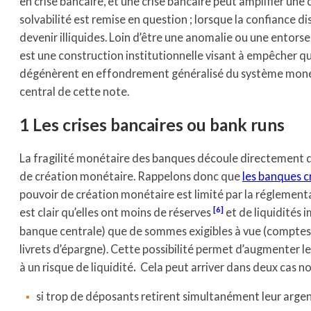
en crise bancaire, et une crise bancaire peut amplifier une c
solvabilité est remise en question ; lorsque la confiance d
devenir illiquides. Loin d’être une anomalie ou une entorse
est une construction institutionnelle visant à empêcher 
dégénèrent en effondrement généralisé du système monéta
central de cette note.
1 Les crises bancaires ou bank runs
La fragilité monétaire des banques découle directement 
de création monétaire. Rappelons donc que
les banques cr
pouvoir de création monétaire est limité par la réglementati
6
est clair qu’elles ont moins de réserves
et de liquidités 
banque centrale) que de sommes exigibles à vue (comptes 
livrets d’épargne). Cette possibilité permet d’augmenter l
à un risque de liquidité
.
Cela peut arriver dans deux cas n
si trop de déposants retirent simultanément leur argent