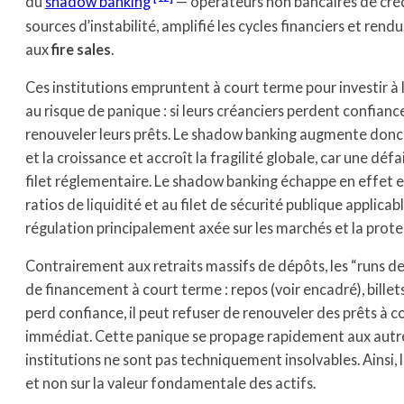
du
shadow banking
— opérateurs non bancaires de créd
sources d’instabilité, amplifié les cycles financiers et rend
aux
fire sales
.
Ces institutions empruntent à court terme pour investir à
au risque de panique : si leurs créanciers perdent confianc
renouveler leurs prêts. Le shadow banking augmente
donc 
et la croissance et accroît la fragilité globale, car une dé
filet réglementaire. Le shadow banking échappe en effet e
ratios de liquidité et au filet de sécurité publique applicab
régulation principalement axée sur les marchés et la prote
Contrairement aux retraits massifs de dépôts, les “runs d
de financement à court terme : repos (voir encadré), bille
perd confiance, il peut refuser de renouveler des prêts
immédiat. Cette panique se propage rapidement aux autre
institutions ne sont pas techniquement insolvables. Ainsi, l
et non sur la valeur fondamentale des actifs.