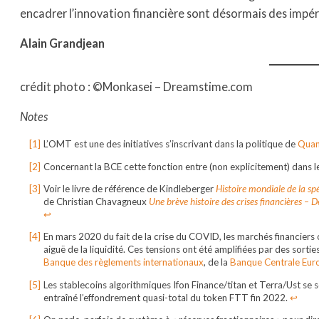
encadrer l’innovation financière sont désormais des impér
Alain Grandjean
crédit photo : ©Monkasei – Dreamstime.com
Notes
L’OMT est une des initiatives s’inscrivant dans la politique de
Quant
Concernant la BCE cette fonction entre (non explicitement) dans le 
Voir le livre de référence de Kindleberger
Histoire mondiale de la sp
de Christian Chavagneux
Une brève histoire des crises financières – 
↩︎
En mars 2020 du fait de la crise du COVID, les marchés financiers
aiguë de la liquidité. Ces tensions ont été amplifiées par des sort
Banque des règlements internationaux
, de la
Banque Centrale Eur
Les stablecoins algorithmiques Ifon Finance/titan et Terra/Ust se
entraîné l’effondrement quasi-total du token FTT fin 2022.
↩︎