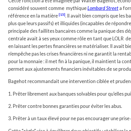
Cette fonction a été imaginée par Walter Bagehot, économ
considéré souvent comme mythique
Lombard Street
a form
15
référence en la matière
. Il avait bien compris que les 
plus que leurs passifs) et illiquides (incapables de répondre 
principale des faillites bancaires comme la panique des dép
centrale avait à ses yeux comme rôle en tant que LOLR de p
en laissant les pertes financières se matérialiser. Il avait b
n’empêche pas les crises financières ni ne garantit la renta
pour la monnaie : il met fin à la panique, il maintient la c
permet aux ajustements financiers inévitables de se pro
Bagehot
recommandait une intervention ciblée et prudente 
1. Prêter librement aux banques solvables pour qu’elles puis
2. Prêter contre bonnes garanties pour éviter les abus.
3. Prêter à un taux élevé pour ne pas encourager une prise 
Cette “règle” vise à équilibrer deux objectifs : stabiliser la