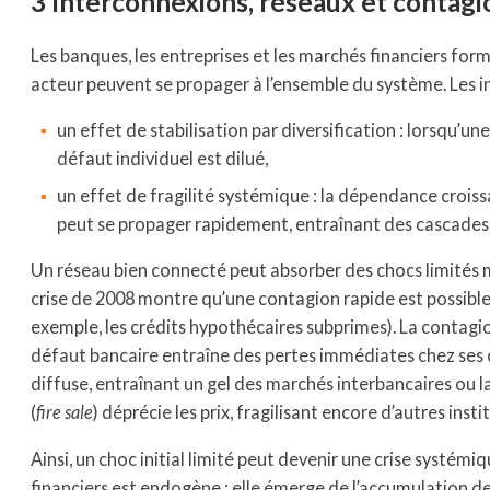
3 Interconnexions, réseaux et contagi
Les banques, les entreprises et les marchés financiers for
acteur peuvent se propager à l’ensemble du système. Les i
un effet de stabilisation par diversification : lorsqu’un
défaut individuel est dilué,
un effet de fragilité systémique : la dépendance croiss
peut se propager rapidement, entraînant des cascades 
Un réseau bien connecté peut absorber des chocs limités ma
crise de 2008 montre qu’une contagion rapide est possibl
exemple, les crédits hypothécaires subprimes). La contagi
défaut bancaire entraîne des pertes immédiates chez ses c
diffuse, entraînant un gel des marchés interbancaires ou la
(
fire sale
) déprécie les prix, fragilisant encore d’autres insti
Ainsi, un choc initial limité peut devenir une crise systémi
financiers est endogène : elle émerge de l’accumulation de 