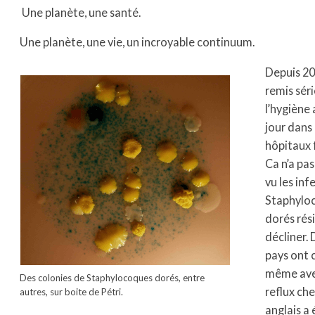
Une planète, une santé.
Une planète, une vie, un incroyable continuum.
Depuis 20
remis sér
l’hygiène
jour dans 
hôpitaux 
Ca n’a pas
vu les inf
Staphylo
dorés rés
décliner. 
pays ont 
même aven
Des colonies de Staphylocoques dorés, entre
reflux ch
autres, sur boite de Pétri.
anglais a