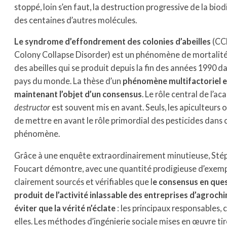
stoppé, loin s’en faut, la destruction progressive de la biod
des centaines d’autres molécules.
Le syndrome d’effondrement des colonies d’abeilles
(CC
Colony Collapse Disorder) est un phénomène de mortalit
des abeilles qui se produit depuis la fin des années 1990 d
pays du monde. La thèse d’un
phénomène multifactoriel e
maintenant l’objet d’un consensus
. Le rôle central de l’ac
destructor
est souvent mis en avant. Seuls, les apiculteurs 
de mettre en avant le rôle primordial des pesticides dans 
phénomène.
Grâce à une enquête extraordinairement minutieuse, St
Foucart démontre, avec une quantité prodigieuse d’exemp
clairement sourcés et vérifiables que l
e consensus en ques
produit de l’activité inlassable des entreprises d’agroch
éviter que la vérité n’éclate
: les principaux responsables, 
elles. Les méthodes d’ingénierie sociale mises en œuvre tir