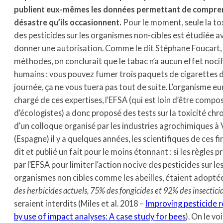
publient eux-mêmes les données permettant de compren
désastre qu’ils occasionnent.
Pour le moment, seule la tox
des pesticides sur les organismes non-cibles est étudiée a
donner une autorisation. Comme le dit Stéphane Foucart,
méthodes, on conclurait que le tabac n’a aucun effet nocif 
humains : vous pouvez fumer trois paquets de cigarettes 
journée, ça ne vous tuera pas tout de suite. L’organisme e
chargé de ces expertises, l’EFSA (qui est loin d’être compo
d’écologistes) a donc proposé des tests sur la toxicité chr
d’un colloque organisé par les industries agrochimiques à 
(Espagne) il y a quelques années, les scientifiques de ces f
dit et publié un fait pour le moins étonnant : si les règles 
par l’EFSA pour limiter l’action nocive des pesticides sur le
organismes non cibles comme les abeilles, étaient adoptée
des herbicides actuels, 75% des fongicides et 92% des insectici
seraient interdits (Miles et al. 2018 –
Improving pesticide 
by use of impact analyses: A case study for bees
). On le voi