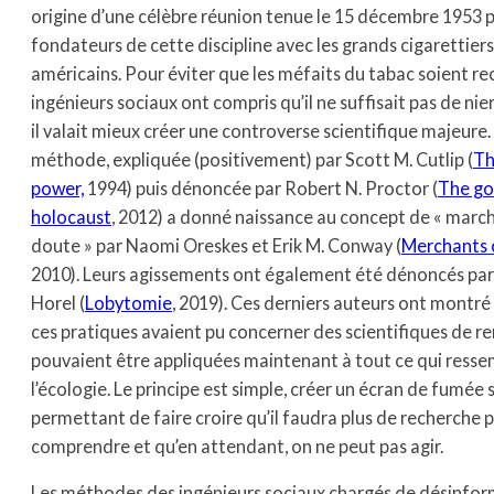
origine d’une célèbre réunion tenue le 15 décembre 1953 p
fondateurs de cette discipline avec les grands cigarettiers
américains. Pour éviter que les méfaits du tabac soient re
ingénieurs sociaux ont compris qu’il ne suffisait pas de nier
il valait mieux créer une controverse scientifique majeure
méthode, expliquée (positivement) par Scott M. Cutlip (
Th
power,
1994) puis dénoncée par Robert N. Proctor (
The go
holocaust
, 2012) a donné naissance au concept de « marc
doute » par Naomi Oreskes et Erik M. Conway (
Merchants 
2010). Leurs agissements ont également été dénoncés pa
Horel (
Lobytomie
, 2019). Ces derniers auteurs ont mont
ces pratiques avaient pu concerner des scientifiques de r
pouvaient être appliquées maintenant à tout ce qui resse
l’écologie. Le principe est simple, créer un écran de fumée 
permettant de faire croire qu’il faudra plus de recherche 
comprendre et qu’en attendant, on ne peut pas agir.
Les méthodes des ingénieurs sociaux chargés de désinfor