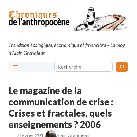
Aller
au
contenu
Transition écologique, économique et financière – Le blog
d’Alain Grandjean
Rechercher
Le magazine de la
communication de crise :
Crises et fractales, quels
enseignements ? 2006
2 février 2015
Alain Grandjean