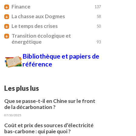
Finance
+
137
La chasse aux Dogmes
+
58
Le temps des crises
+
50
Transition écologique et
+
énergétique
93
Bibliothèque et papiers de
référence
Les plus lus
Que se passe-t-il en Chine sur le front
de la décarbonation ?
07/10/2025
Coût et prix des sources d’électricité
bas-carbone : qui paie quoi ?