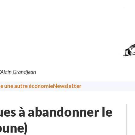
d’Alain Grandjean
re une autre économie
Newsletter
ues à abandonner le
ibune)