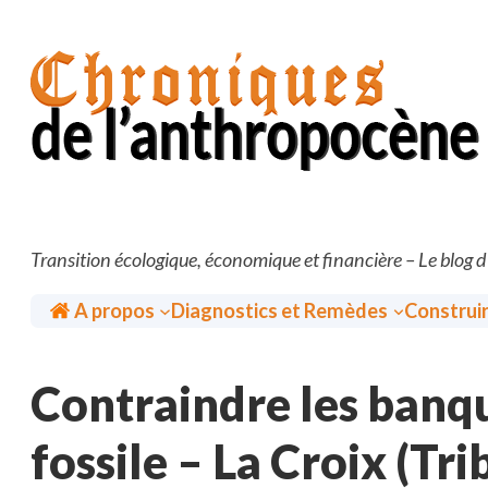
Aller
au
contenu
Transition écologique, économique et financière – Le blog 
Accueil
A propos
Diagnostics et Remèdes
Construi
Contraindre les banq
fossile – La Croix (Tr