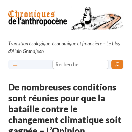
Aller
au
contenu
Transition écologique, économique et financière – Le blog
d’Alain Grandjean
Rechercher
De nombreuses conditions
sont réunies pour que la
bataille contre le
changement climatique soit
gagnée – L’Opinion