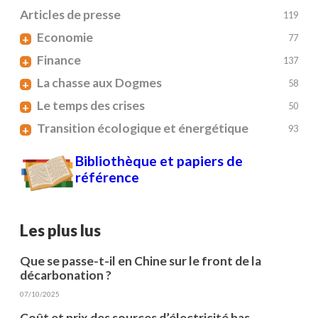
Articles de presse
119
Economie
+
77
Finance
+
137
La chasse aux Dogmes
+
58
Le temps des crises
+
50
Transition écologique et énergétique
+
93
Bibliothèque et papiers de
référence
Les plus lus
Que se passe-t-il en Chine sur le front de la
décarbonation ?
07/10/2025
Coût et prix des sources d’électricité bas-