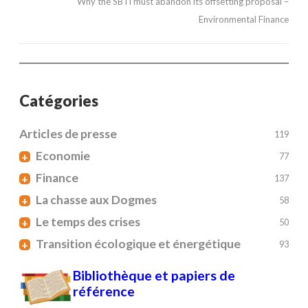
Why the SBTi must abandon its offsetting proposal –
Environmental Finance
Catégories
Articles de presse
119
Economie
+
77
Finance
+
137
La chasse aux Dogmes
+
58
Le temps des crises
+
50
Transition écologique et énergétique
+
93
Bibliothèque et papiers de
référence