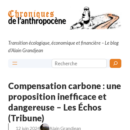
Aller
au
contenu
Transition écologique, économique et financière – Le blog
d’Alain Grandjean
Rechercher
Compensation carbone : une
proposition inefficace et
dangereuse – Les Échos
(Tribune)
12 juin 2024
Alain Grandjean