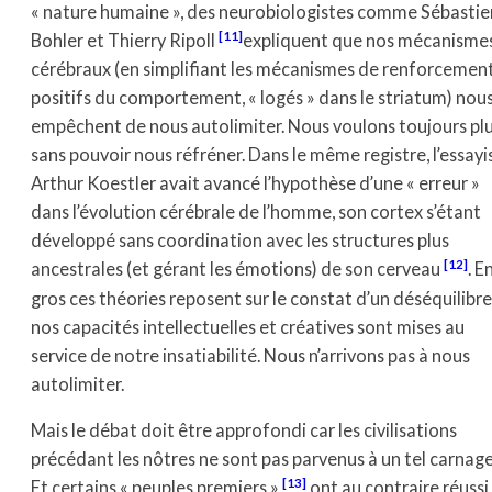
« nature humaine », des neurobiologistes comme Sébastie
[11]
Bohler et Thierry Ripoll
expliquent que nos mécanisme
cérébraux (en simplifiant les mécanismes de renforcemen
positifs du comportement, « logés » dans le striatum) nou
empêchent de nous autolimiter. Nous voulons toujours plu
sans pouvoir nous réfréner. Dans le même registre, l’essayi
Arthur Koestler avait avancé l’hypothèse d’une « erreur »
dans l’évolution cérébrale de l’homme, son cortex s’étant
développé sans coordination avec les structures plus
[12]
ancestrales (et gérant les émotions) de son cerveau
. E
gros ces théories reposent sur le constat d’un déséquilibre 
nos capacités intellectuelles et créatives sont mises au
service de notre insatiabilité. Nous n’arrivons pas à nous
autolimiter.
Mais le débat doit être approfondi car les civilisations
précédant les nôtres ne sont pas parvenus à un tel carnage
[13]
Et certains « peuples premiers »
ont au contraire réussi