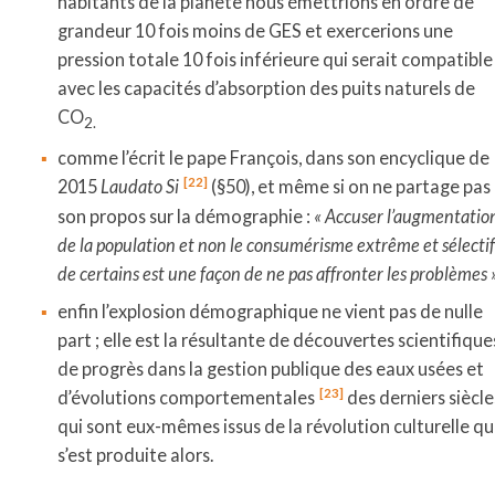
habitants de la planète nous émettrions en ordre de
grandeur 10 fois moins de GES et exercerions une
pression totale 10 fois inférieure qui serait compatible
avec les capacités d’absorption des puits naturels de
CO
2.
comme l’écrit le pape François, dans son encyclique de
[22]
2015
Laudato Si
(§50), et même si on ne partage pas
son propos sur la démographie :
« Accuser l’augmentatio
de la population et non le consumérisme extrême et sélecti
de certains est une façon de ne pas affronter les problèmes »
enfin l’explosion démographique ne vient pas de nulle
part ; elle est la résultante de découvertes scientifique
de progrès dans la gestion publique des eaux usées et
[23]
d’évolutions comportementales
des derniers siècle
qui sont eux-mêmes issus de la révolution culturelle qu
s’est produite alors.