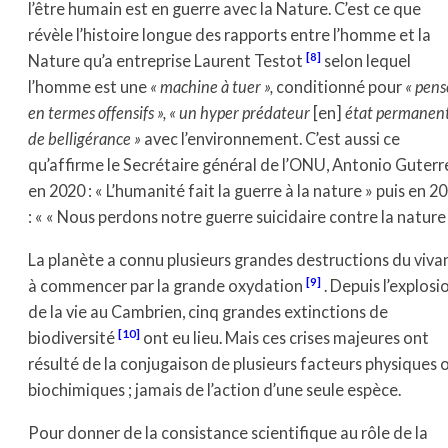
l’être humain est en guerre avec la Nature. C’est ce que
révèle l’histoire longue des rapports entre l’homme et la
[8]
Nature qu’a entreprise Laurent Testot
selon lequel
l’homme est une
« machine à tuer »,
conditionné pour
« pens
en termes offensifs », « un hyper prédateur
[en]
état permanen
de belligérance »
avec l’environnement. C’est aussi ce
qu’affirme le Secrétaire général de l’ONU, Antonio Guterr
en 2020 : « L’humanité fait la guerre à la nature » puis en 2
: « « Nous perdons notre guerre suicidaire contre la nature 
La planète a connu plusieurs grandes destructions du viva
[9]
à commencer par la grande oxydation
. Depuis l’explosi
de la vie au Cambrien, cinq grandes extinctions de
[10]
biodiversité
ont eu lieu. Mais ces crises majeures ont
résulté de la conjugaison de plusieurs facteurs physiques 
biochimiques ; jamais de l’action d’une seule espèce.
Pour donner de la consistance scientifique au rôle de la