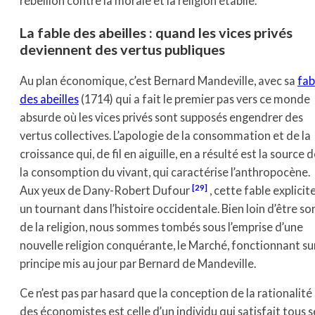
rébellion contre la morale et la religion établie.
La fable des abeilles : quand les vices privés
deviennent des vertus publiques
Au plan économique, c’est Bernard Mandeville, avec sa
fab
des abeilles
(1714) qui a fait le premier pas vers ce monde
absurde où les vices privés sont supposés engendrer des
vertus collectives. L’apologie de la consommation et de la
croissance qui, de fil en aiguille, en a résulté est la source 
la consomption du vivant, qui caractérise l’anthropocène.
[29]
Aux yeux de Dany-Robert Dufour
, cette fable explicit
un tournant dans l’histoire occidentale. Bien loin d’être sor
de la religion, nous sommes tombés sous l’emprise d’une
nouvelle religion conquérante, le Marché, fonctionnant sur
principe mis au jour par Bernard de Mandeville.
Ce n’est pas par hasard que la conception de la rationalité
des économistes est celle d’un individu qui satisfait tous s