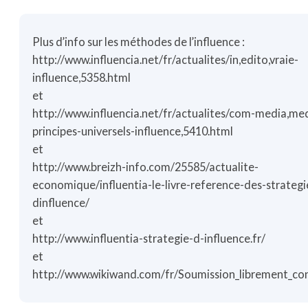
Plus d’info sur les méthodes de l’influence :
http://www.influencia.net/fr/actualites/in,edito,vraie-
influence,5358.html
et
http://www.influencia.net/fr/actualites/com-media,med
principes-universels-influence,5410.html
et
http://www.breizh-info.com/25585/actualite-
economique/influentia-le-livre-reference-des-strategi
dinfluence/
et
http://www.influentia-strategie-d-influence.fr/
et
http://www.wikiwand.com/fr/Soumission_librement_co