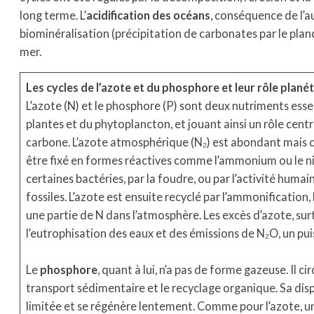
long terme. L’
acidification des océans
, conséquence de l’a
biominéralisation (précipitation de carbonates par le plan
mer.
Les cycles de l’azote et du phosphore et leur rôle plané
L’azote (N) et le phosphore (P) sont deux nutriments essen
plantes et du phytoplancton, et jouant ainsi un rôle centr
carbone. L’azote atmosphérique (N₂) est abondant mais ch
être fixé en formes réactives comme l’ammonium ou le nit
certaines bactéries, par la foudre, ou par l’activité huma
fossiles. L’azote est ensuite recyclé par l’ammonification, l
une partie de N dans l’atmosphère. Les excès d’azote, sur
l’eutrophisation des eaux et des émissions de N₂O, un pui
Le
phosphore
, quant à lui, n’a pas de forme gazeuse. Il c
transport sédimentaire et le recyclage organique. Sa dispo
limitée et se régénère lentement. Comme pour l’azote, u