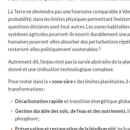
La Terre ne deviendra pas une fournaise comparable à Vén
probabilité, dans les limites physiques permettant l’existe
questions décisives sont tout autres. Les zones habitable
systèmes agricoles pourront-ils nourrir durablement une p
humaines pourront-elles absorber des perturbations répétée
resteront-elles politiquement soutenables ?
Autrement dit, l’enjeu n’est pas la survie abstraite de la p
donné et une civilisation technologique complexe.
Pour rester dans la
« zone sûre »
des limites planétaires, i
transformations :
Décarbonation rapide
et transition énergétique global
Gestion durable des sols, de l’eau et des nutriments
, 
phosphore ;
Préservation et restauration de la biodiversité
, incl