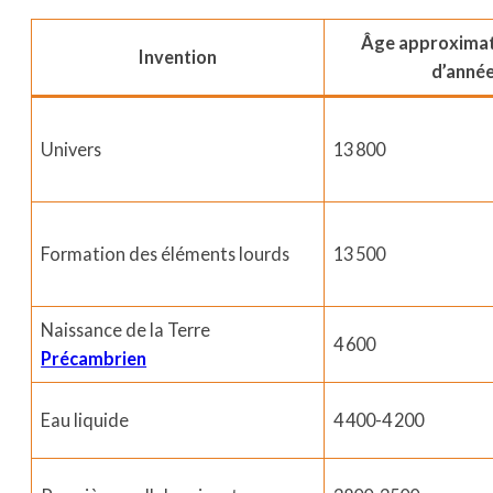
Âge approximati
Invention
d’année
Univers
13 800
Formation des éléments lourds
13 500
Naissance de la Terre
4 600
Précambrien
Eau liquide
4 400-4 200