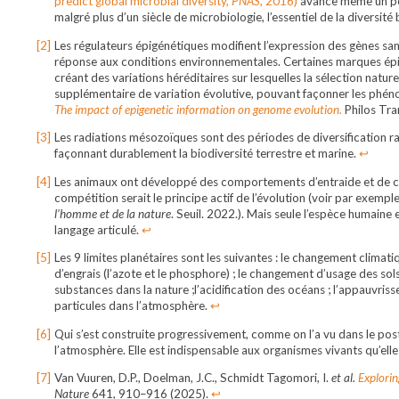
predict global microbial diversity,
PNAS
, 2016)
avance même un pot
malgré plus d’un siècle de microbiologie, l’essentiel de la diversi
Les régulateurs épigénétiques modifient l’expression des gènes sans 
réponse aux conditions environnementales. Certaines marques épi
créant des variations héréditaires sur lesquelles la sélection nature
supplémentaire de variation évolutive, pouvant façonner les phéno
The impact of epigenetic information on genome evolution.
Philos Tra
Les radiations mésozoïques sont des périodes de diversification 
façonnant durablement la biodiversité terrestre et marine.
↩︎
Les animaux ont développé des comportements d’entraide et de coo
compétition serait le principe actif de l’évolution (voir par exempl
l’homme et de la nature
. Seuil. 2022.). Mais seule l’espèce humaine
langage articulé.
↩︎
Les 9 limites planétaires sont les suivantes : le changement climatiqu
d’engrais (l’azote et le phosphore) ; le changement d’usage des sols (
substances dans la nature ;l’acidification des océans ; l’appauvri
particules dans l’atmosphère.
↩︎
Qui s’est construite progressivement, comme on l’a vu dans le post
l’atmosphère. Elle est indispensable aux organismes vivants qu’elle
Van Vuuren, D.P., Doelman, J.C., Schmidt Tagomori, I.
et al.
Explorin
Nature
641, 910–916 (2025).
↩︎