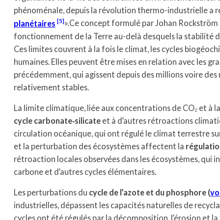
phénoménale, depuis la révolution thermo-industrielle a r
5
planétaires
».Ce concept formulé par Johan Rockström et 
fonctionnement de la Terre au-delà desquels la stabilité 
Ces limites couvrent à la fois le climat, les cycles biogéoch
humaines. Elles peuvent être mises en relation avec les g
précédemment, qui agissent depuis des millions voire des 
relativement stables.
La limite climatique, liée aux concentrations de CO₂ et à 
cycle carbonate‑silicate
et à d’autres rétroactions climati
circulation océanique, qui ont régulé le climat terrestre s
et la perturbation des écosystèmes affectent la
régulatio
rétroaction locales observées dans les écosystèmes, qui inf
carbone et d’autres cycles élémentaires.
Les perturbations du
cycle de l’azote et du phosphore (
vo
industrielles, dépassent les capacités naturelles de recycl
cycles ont été régulés par la décomposition, l’érosion et l