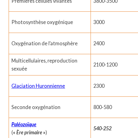
Premières cellules vivantes
3800-3500
Photosynthèse oxygénique
3000
Oxygénation de l’atmosphère
2400
Multicellulaires, reproduction
2100-1200
sexuée
Glaciation Huronnienne
2300
Seconde oxygénation
800-580
Paléozoïque
540-252
(
«
Ère primaire
»
)