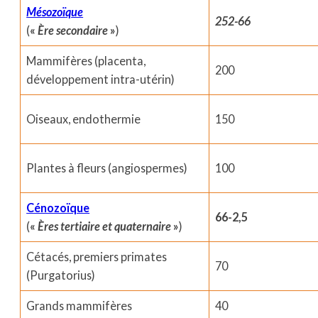
Mésozoï
q
ue
252-66
(
«
Ère secondaire
»
)
Mammifères (placenta,
200
développement intra-utérin)
Oiseaux, endothermie
150
Plantes à fleurs (angiospermes)
100
Cénozoïque
66-2,5
(
«
Ères tertiaire et quaternaire
»
)
Cétacés, premiers primates
70
(Purgatorius)
Grands mammifères
40