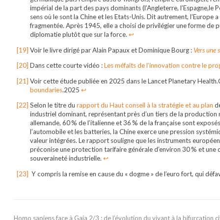
impérial de la part des pays dominants (l’Angleterre, l’Espagne,le P
sens où le sont la Chine et les Etats-Unis. Dit autrement, l’Europe 
fragmentée. Après 1945, elle a choisi de privilégier une forme de pu
diplomatie plutôt que sur la force.
↩︎
Voir le livre dirigé par Alain Papaux et Dominique Bourg :
Vers une s
Dans cette courte vidéo :
Les méfaits de l’innovation contre le pro
Voir cette étude publiée en 2025 dans le Lancet Planetary Health.G.
boundaries
.2025
↩︎
Selon le titre du
rapport du Haut conseil à la stratégie et au plan
de
industriel dominant, représentant près d’un tiers de la production
allemande, 60 % de l’italienne et 36 % de la française sont expos
l’automobile et les batteries, la Chine exerce une pression systémi
valeur intégrées. Le rapport souligne que les instruments européens
préconise une protection tarifaire générale d’environ 30 % et une 
souveraineté industrielle.
↩︎
Y compris la remise en cause du « dogme » de l’euro fort, qui défa
Homo sapiens face à Gaia 2/3 : de l’évolution du vivant à la bifurcation civ