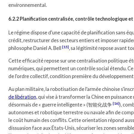
environnemental.
6.2.2 Planification centralisée, contrôle technologique et
Le régime dispose d’une capacité de planification sans équi
crédit, restructurer des secteurs entiers et imposer rapid
15
philosophe Daniel A. Bell
, sa légitimité repose avant to
Cette efficacité repose sur une centralisation politique ét
numériques, qui permettent un contrôle social étendu. Ce c
de l’ordre collectif, condition première du développement 
Au plan militaire, la robotisation de l’armée chinoise s’ins
de libération,
qui vise à transformer la Chine en puissance m
16
désormais de « guerre intelligente » (智能化战争
), com
autonomes et robotique terrestre ou navale afin de comp
le coût humain des conflits. Cette orientation répond aussi
dissuasion face aux États-Unis, sécuriser les zones sensi