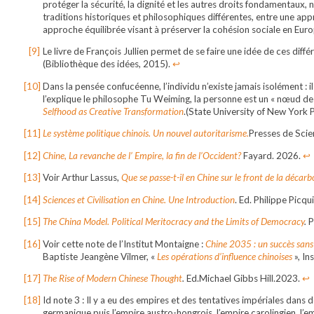
protéger la sécurité, la dignité et les autres droits fondamentaux
traditions historiques et philosophiques différentes, entre une appr
approche équilibrée visant à préserver la cohésion sociale en Euro
Le livre de François Jullien permet de se faire une idée de ces diff
(Bibliothèque des idées, 2015).
↩︎
Dans la pensée confucéenne, l’individu n’existe jamais isolément : il
l’explique le philosophe Tu Weiming, la personne est un « nœud de
Selfhood as Creative Transformation
.(State University of New York 
Le système politique chinois. Un nouvel autoritarisme.
Presses de Scie
Chine, La revanche de l’ Empire, la fin de l’Occident?
Fayard. 2026.
↩︎
Voir Arthur Lassus,
Que se passe-t-il en Chine sur le front de la décarb
Sciences et Civilisation en Chine. Une Introduction
. Ed. Philippe Picq
The China Model.
Political Meritocracy and the Limits of Democracy
.
P
Voir cette note de l’Institut Montaigne :
Chine 2035 : un succès sans
Baptiste Jeangène Vilmer, «
Les opérations d’influence chinoises
», I
The Rise of Modern Chinese Thought
.
Ed.Michael Gibbs Hill.2023.
↩︎
Id note 3 : Il y a eu des empires et des tentatives impériales dans 
germanique puis l’empire austro-hongrois, l’empire carolingien, l