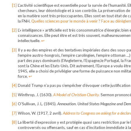
L’activité scientifique est essentielle pour la survie de l’humanité. 
chercheurs, leur déontologie et à son contrôle. La préservation de 
en la matière sont très préoccupantes. Elles sont en tout état de cau
la FNH.
Quelles sciences pour le monde à venir ? Face au dérègleme
L’« intelligence » artificielle est très consommatrice d’énergie; bi
connaissances. Elle peut être et est très souvent, malheureusement 
intellectuelle.
↩︎
Il y a eu des empires et des tentatives impériales dans des sous-pa
l’empire austro-hongrois, l’empire carolingien, l’empire ottoman …
part des pays dominants (l’Angleterre, l’Espagne,le Portugal, la Fra
sont la Chine et les Etats-Unis. Dit autrement, l’Europe a voulu êt
1945, elle a choisi de privilégier une forme de puissance non militai
force.
↩︎
Donald Trump n’a pas pu s’empêcher d’évoquer cette justification à
Winthrop, J. (1630).
A Model of Christian Charity
.
Sermon prononcé 
O’Sullivan, J. L. (1845).
Annexation
.
United States Magazine and Dem
Wilson, W. (1917, 2 avril).
Address to Congress on asking for a decla
La liberté d’expression y est protégée quasi sans restriction par
controversés ou offensants, sauf en cas d’incitation immédiate à la 