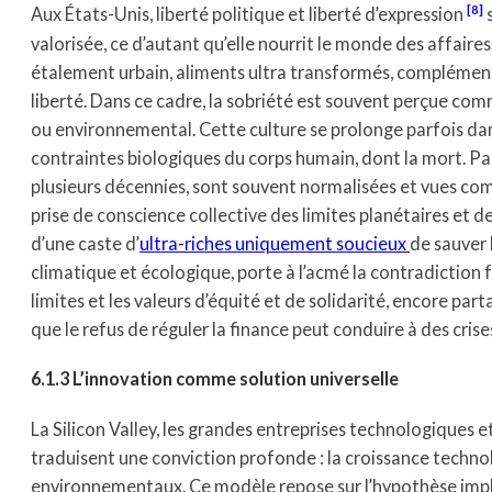
8
Aux États-Unis, liberté politique et liberté d’expression
valorisée, ce d’autant qu’elle nourrit le monde des affaires
étalement urbain, aliments ultra transformés, complément
liberté. Dans ce cadre, la sobriété est souvent perçue comm
ou environnemental. Cette culture se prolonge parfois da
contraintes biologiques du corps humain, dont la mort. Par
plusieurs décennies, sont souvent normalisées et vues com
prise de conscience collective des limites planétaires et de
d’une caste d’
ultra-riches uniquement soucieux
de sauver 
climatique et écologique, porte à l’acmé la contradiction
limites et les valeurs d’équité et de solidarité, encore p
que le refus de réguler la finance peut conduire à des cris
6.1.3 L’innovation comme solution universelle
La Silicon Valley, les grandes entreprises technologiques et
traduisent une conviction profonde : la croissance techn
environnementaux. Ce modèle repose sur l’hypothèse impli