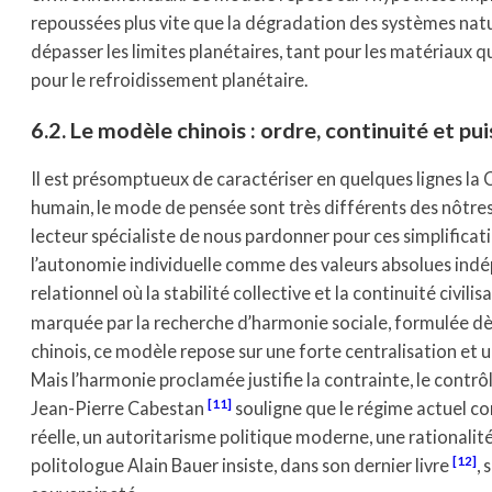
repoussées plus vite que la dégradation des systèmes nature
dépasser les limites planétaires, tant pour les matériaux 
pour le refroidissement planétaire.
6.2. Le modèle chinois : ordre, continuité et p
Il est présomptueux de caractériser en quelques lignes la Chi
humain, le mode de pensée sont très différents des nôtre
lecteur spécialiste de nous pardonner pour ces simplificatio
l’autonomie individuelle comme des valeurs absolues indépe
relationnel où la stabilité collective et la continuité civili
marquée par la recherche d’harmonie sociale, formulée dè
chinois, ce modèle repose sur une forte centralisation et u
Mais l’harmonie proclamée justifie la contrainte, le contrô
11
Jean-Pierre Cabestan
souligne que le régime actuel com
réelle, un autoritarisme politique moderne, une rationalit
12
politologue Alain Bauer insiste, dans son dernier livre
,