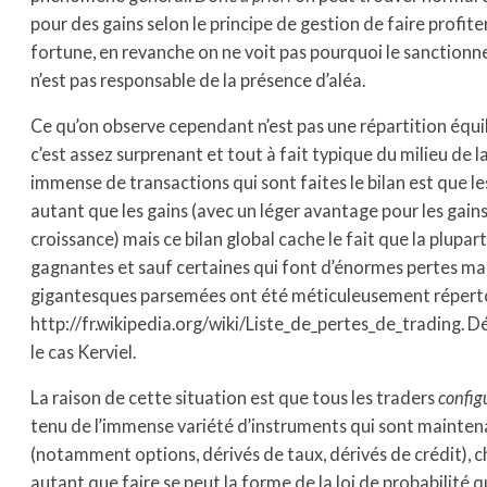
pour des gains selon le principe de gestion de faire profi
fortune, en revanche on ne voit pas pourquoi le sanctionner
n’est pas responsable de la présence d’aléa.
Ce qu’on observe cependant n’est pas une répartition équil
c’est assez surprenant et tout à fait typique du milieu de l
immense de transactions qui sont faites le bilan est que le
autant que les gains (avec un léger avantage pour les gain
croissance) mais ce bilan global cache le fait que la plupar
gagnantes et sauf certaines qui font d’énormes pertes mais
gigantesques parsemées ont été méticuleusement répertor
http://fr.wikipedia.org/wiki/Liste_de_pertes_de_trading. Dé
le cas Kerviel.
La raison de cette situation est que tous les traders
config
tenu de l’immense variété d’instruments qui sont maintena
(notamment options, dérivés de taux, dérivés de crédit), c
autant que faire se peut la forme de la loi de probabilité 