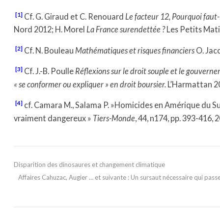
[1]
Cf. G. Giraud et C. Renouard
Le facteur 12, Pourquoi faut-
Nord 2012; H. Morel
La France surendettée ?
Les Petits Mati
[2]
Cf. N. Bouleau
Mathématiques et risques financiers
O. Jac
[3]
Cf. J.-B. Poulle
Réflexions sur le droit souple et le gouverne
« se conformer ou expliquer » en droit boursier.
L’Harmattan 2
[4]
cf. Camara M., Salama P. »Homicides en Amérique du Sud 
vraiment dangereux »
Tiers-Monde
, 44, n174, pp. 393-416, 
Disparition des dinosaures et changement climatique
Affaires Cahuzac, Augier … et suivante : Un sursaut nécessaire qui pas