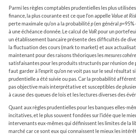
Parmi les règles comptables prudentielles les plus utilisée
finance, la plus courante est ce que l’on appelle
Value at Ris
perte maximale qu’on a la probabilité
p
(en général
p
=95%
à une échéance donnée. Le calcul de
VaR
pour un portefeuil
un établissement bancaire présente des difficultés de di
la fluctuation des cours (mark to market) et aux actualisati
maintenant pour des raisons théoriques les
mesures cohére
satisfaisantes pour les produits structurés par réunion de 
faut garder à l’esprit qu’on ne voit pas sur le seul résultat si
prudentielle a été suivie ou pas. Car la probabilité afféren
pas objective mais interprétative et susceptibles de plusie
à cause des queues de lois et les lectures diverses des évé
Quant aux règles prudentielles pour les banques elles-même
incitatives, et le plus souvent fondées sur l’idée que le mie
intervenants eux-mêmes qui définissent les limites de la li
marché car ce sont eux qui connaissent le mieux les intérêt