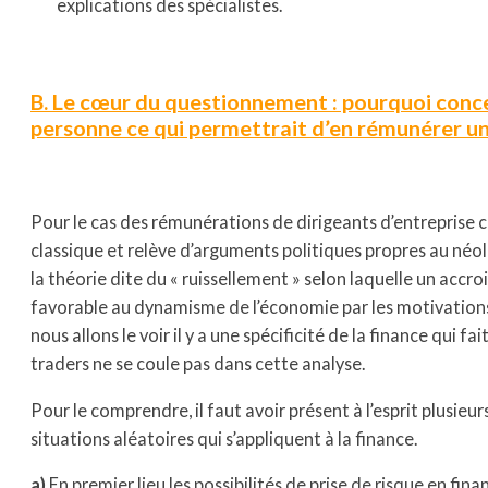
explications des spécialistes.
B. Le cœur du questionnement : pourquoi
conce
personne ce qui permettrait d’en rémunérer un
Pour le cas des rémunérations de dirigeants d’entreprise 
classique et relève d’arguments politiques propres au né
la théorie dite du « ruissellement » selon laquelle un accr
favorable au dynamisme de l’économie par les motivations 
nous allons le voir il y a une spécificité de la finance qui f
traders ne se coule pas dans cette analyse.
Pour le comprendre, il faut avoir présent à l’esprit plusieurs
situations aléatoires qui s’appliquent à la finance.
a)
En premier lieu les possibilités de prise de risque en fin