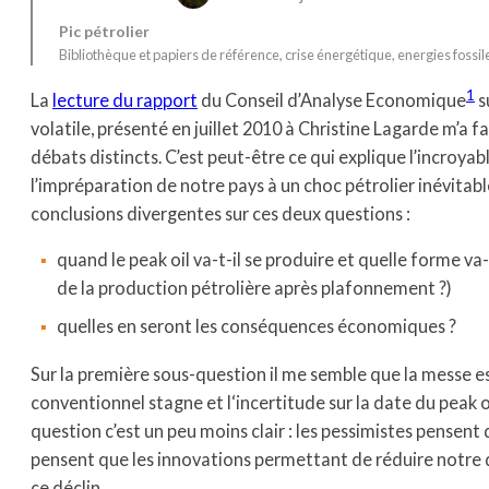
Pic pétrolier
Bibliothèque et papiers de référence
, 
crise énergétique
, 
energies fossil
1
La
lecture du rapport
du Conseil d’Analyse Economique
s
volatile, présenté en juillet 2010 à Christine Lagarde m’a f
débats distincts. C’est peut-être ce qui explique l’incroya
l’impréparation de notre pays à un choc pétrolier inévitab
conclusions divergentes sur ces deux questions :
quand le peak oil va-t-il se produire et quelle forme va-
de la production pétrolière après plafonnement ?)
quelles en seront les conséquences économiques ?
Sur la première sous-question il me semble que la messe es
conventionnel stagne et l‘incertitude sur la date du peak 
question c’est un peu moins clair : les pessimistes pensent 
pensent que les innovations permettant de réduire notre 
ce déclin.