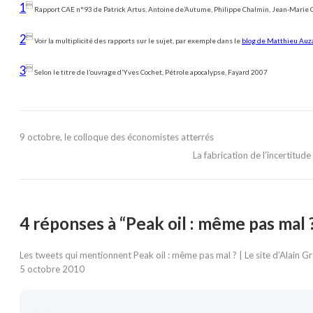

1
Rapport CAE n°93 de Patrick Artus, Antoine de’Autume, Philippe Chalmin, Jean-Marie Ch

2
Voir la multiplicité des rapports sur le sujet, par exemple dans le
blog de Matthieu Au

3
Selon le titre de l’ouvrage d’Yves Cochet, Pétrole apocalypse, Fayard 2007
9 octobre, le colloque des économistes atterrés
La fabrication de l’incertitu
4 réponses à “Peak oil : même pas mal 
Les tweets qui mentionnent Peak oil : même pas mal ? | Le site d’Alain
5 octobre 2010