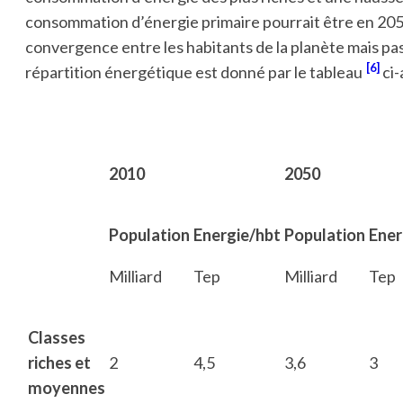
consommation d’énergie primaire pourrait être en 205
convergence entre les habitants de la planète mais pas
[6]
répartition énergétique est donné par le tableau
ci-
2010
2050
Population
Energie/hbt
Population
Ener
Milliard
Tep
Milliard
Tep
Classes
riches et
2
4,5
3,6
3
moyennes