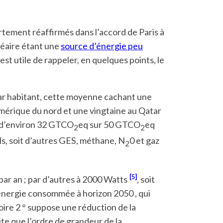
ortement réaffirmés dans l’accord de Paris à
léaire étant une
source d’énergie peu
est utile de rappeler, en quelques points, le
 par habitant, cette moyenne cachant une
Amérique du nord et une vingtaine au Qatar
d’environ 32 GTCO
eq sur 50 GTCO
eq
2
2
ls, soit d’autres GES, méthane, N
0 et gaz
2
[5]
ar an ; par d’autres à 2000 Watts
, soit
l’énergie consommée à horizon 2050 , qui
ire 2 ° suppose une réduction de la
te que l’ordre de grandeur de la