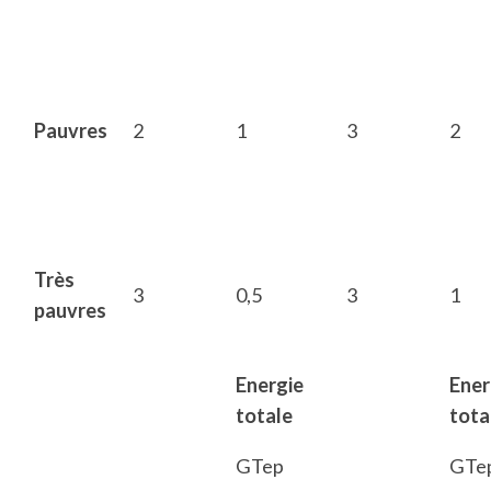
Pauvres
2
1
3
2
Très
3
0,5
3
1
pauvres
Energie
Ener
totale
tota
GTep
GTe