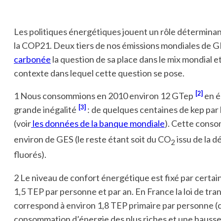
Les politiques énergétiques jouent un rôle détermina
la COP21. Deux tiers de nos émissions mondiales de GE
carbonée
la question de sa place dans le mix mondial et
contexte dans lequel cette question se pose.
[2]
1 Nous consommions en 2010 environ 12 GTep
en é
[3]
grande inégalité
: de quelques centaines de kep par 
(voir
les données de la banque mondiale
). Cette conso
environ de GES (le reste étant soit du CO
issu de la 
2
fluorés).
2 Le niveau de confort énergétique est fixé par certai
1,5 TEP par personne et par an. En France la loi de tra
correspond à environ 1,8 TEP primaire par personne (c
consommation d’énergie des plus riches et une hausse d