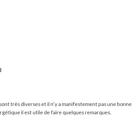
3
ont très diverses et il n’y a manifestement pas une bonne
rgétique il est utile de faire quelques remarques.