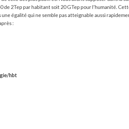
0 de 2Tep par habitant soit 20 GTep pour l’humanité. Ce
 une égalité qui ne semble pas atteignable aussi rapidemen
après :
gie/hbt