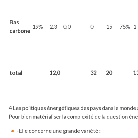
Bas
19%
2,3
0,0
0
15
75%
1
carbone
total
12,0
32
20
1
4 Les politiques énergétiques des pays dans le monde s
Pour bien matérialiser la complexité de la question éne
-Elle concerne une grande variété :