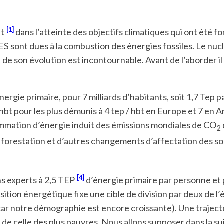
[1]
nt
dans l’atteinte des objectifs climatiques qui ont été f
S sont dues à la combustion des énergies fossiles. Le nuc
 de son évolution est incontournable. Avant de l’aborder il 
nergie primaire, pour 7 milliards d’habitants, soit 1,7 Tep
hbt pour les plus démunis à 4 tep / hbt en Europe et 7 en 
mmation d’énergie induit des émissions mondiales de CO
2
déforestation et d’autres changements d’affectation des so
[4]
ns experts à 2,5 TEP
d’énergie primaire par personne et p
nsition énergétique fixe une cible de division par deux de 
ar notre démographie est encore croissante). Une trajecto
e celle des plus pauvres. Nous allons supposer dans la sui