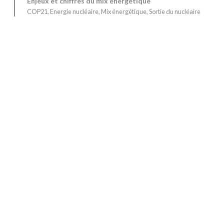
Enjeux et chiffres du mix énergétique
COP21
, 
Energie nucléaire
, 
Mix énergétique
, 
Sortie du nucléaire