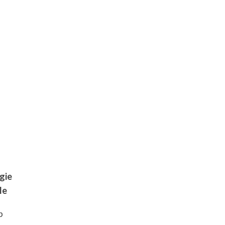
gie
le
p