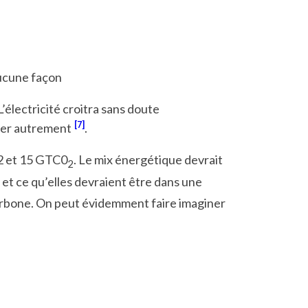
aucune façon
électricité croitra sans doute
[7]
oner autrement
.
12 et 15 GTC0
. Le mix énergétique devrait
2
 et ce qu’elles devraient être dans une
carbone. On peut évidemment faire imaginer