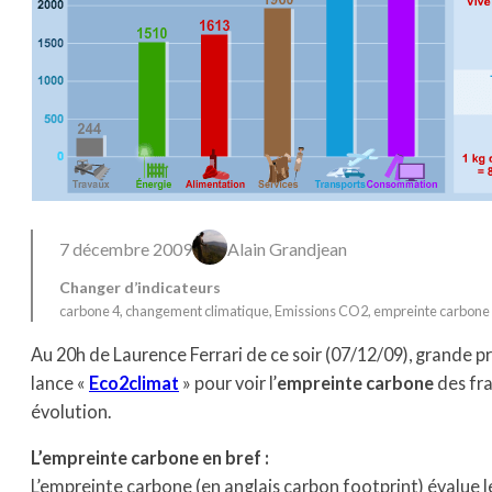
7 décembre 2009
Alain Grandjean
Changer d’indicateurs
carbone 4
, 
changement climatique
, 
Emissions CO2
, 
empreinte carbone
Au 20h de Laurence Ferrari de ce soir (07/12/09), grande p
lance «
Eco2climat
» pour voir l’
empreinte carbone
des fra
évolution.
L’empreinte carbone en bref :
L’empreinte carbone (en anglais carbon footprint) évalue l