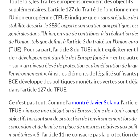
Toutefois, les Traités européens prévoient des objectifs
supplémentaires. L’article 127 du Traité de fonctionneme
l’Union européenne (TFUE) indique que «
sans préjudice de l
stabilité des prix, le SEBC apporte son soutien aux politiques 
générales dans l’Union, en vue de contribuer à la réalisation des
de l’Union, tels que définis à l’article 3 du traité sur l’Union eu
(TUE). Pour sa part, l’article 3 du TUE inclut explicitement l
de
« développement durable de l’Europe fondé
» – entre autr
– sur «
un niveau élevé de protection et d’amélioration de la qu
l’environnement
». Ainsi, les éléments de légalité suffisants
BCE développe des politiques monétaires vertes sont déjà
dans l’article 127 du TFUE.
Ce n’est pas tout. Comme l’a
montré Javier Solana
, l’articl
TFUE «
impose une obligation à l’Eurosystème de « tenir compt
objectifs horizontaux de protection de l’environnement lors de 
conception et de la mise en place de mesures relatives aux poli
monétaires ».
Si l’article 11 ne consacre pas la protection de