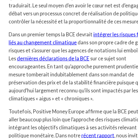
traduirait. Le seul moyen d’en avoir le cœur net est d’enga
débat vers un processus concret de réalisation de politique
contrôler la nécessité et la proportionnalité de ces mesure
Dans un premier temps la BCE devrait
intégrer les risques 
liés au changement climatique
dans son propre cadre de g
risques et s’assurer que les agences de notations lui emboî
Les
dernières déclarations de la BCE
sur ce sujet sont
encourageantes. En tant qu’approche purement prudentiel
mesure tomberait indubitablement dans son mandat de
préservation des prix et de la stabilité financière puisque qu
aujourd’hui largement reconnu qu’ils sont impactés par les
climatiques « aigus » et « chroniques ».
Toutefois, Positive Money Europe affirme que la BCE peut
aller beaucoup plus loin que l’approche des risques climat
intégrant les objectifs climatiques à ses activités relevant 
politique monétaire. Dans notre
récent rapport
, nous invit