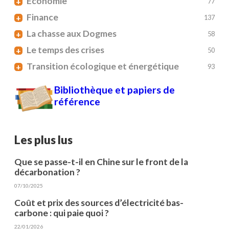
Economie
+
77
Finance
+
137
La chasse aux Dogmes
+
58
Le temps des crises
+
50
Transition écologique et énergétique
+
93
Bibliothèque et papiers de
référence
Les plus lus
Que se passe-t-il en Chine sur le front de la
décarbonation ?
07/10/2025
Coût et prix des sources d’électricité bas-
carbone : qui paie quoi ?
22/01/2026