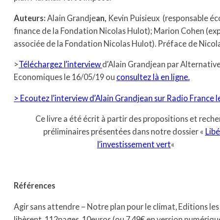
Auteurs:
Alain Grandje
an,
Kevin Puisieux (responsable é
finance de la Fondation Nicolas Hulot); Marion Cohen (ex
associée de la Fondation Nicolas Hulot). Préface de Nicol
>
Téléchargez l’interview
d’Alain Grandjean par Alternativ
Economiques le 16/05/19 ou
consultez là en ligne.
> Ecoutez l’interview d’Alain Grandjean sur Radio France l
Ce livre a été écrit à partir des propositions et rech
préliminaires présentées dans notre dossier «
Libé
l’investissement vert
«
Références
Agir sans attendre – Notre plan pour le climat, Editions les 
libèrent, 112pages, 10euros (ou 7,49€ en version numérique