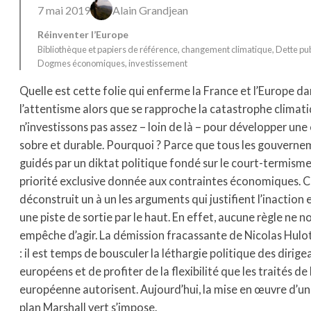
7 mai 2019
Alain Grandjean
Réinventer l’Europe
Bibliothèque et papiers de référence
, 
changement climatique
, 
Dette pu
Dogmes économiques
, 
investissement
Quelle est cette folie qui enferme la France et l’Europe da
l’attentisme alors que se rapproche la catastrophe climat
n’investissons pas assez – loin de là – pour développer un
sobre et durable. Pourquoi ? Parce que tous les gouverne
guidés par un diktat politique fondé sur le court-termisme
priorité exclusive donnée aux contraintes économiques. 
déconstruit un à un les arguments qui justifient l’inaction
une piste de sortie par le haut. En effet, aucune règle ne n
empêche d’agir. La démission fracassante de Nicolas Hulot 
: il est temps de bousculer la léthargie politique des dirige
européens et de profiter de la flexibilité que les traités de
européenne autorisent. Aujourd’hui, la mise en œuvre d’un
plan Marshall vert s’impose.