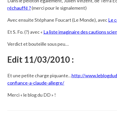
Dans le peloton également, Julien Vinzent, de Terra Ec
réchauffé ?
(merci pour le signalement)
Avec ensuite Stéphane Foucart (Le Monde), avec
Le c
Et S. Fo. (?) avec «
La liste imaginaire des cautions scie
Verdict et bouteille sous peu…
Edit 11/03/2010 :
Et une petite charge piquante…
http://www.leblogdud
confiance-a-claude-allegre/
Merci « le blog du DD » !