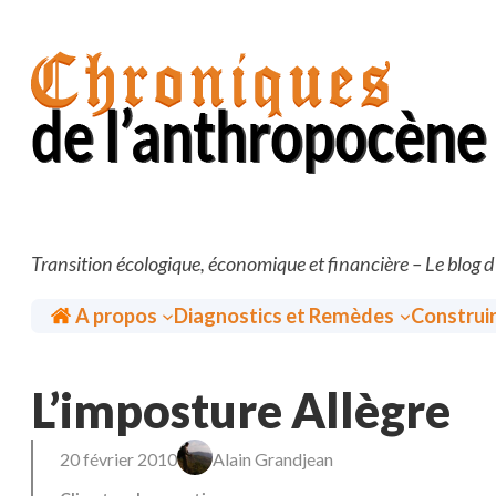
Aller
au
contenu
Transition écologique, économique et financière – Le blog 
Accueil
A propos
Diagnostics et Remèdes
Construi
L’imposture Allègre
20 février 2010
Alain Grandjean