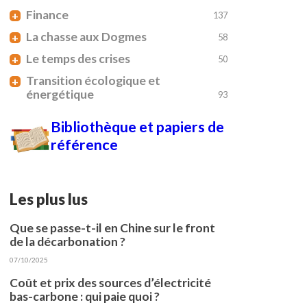
Finance
+
137
La chasse aux Dogmes
+
58
Le temps des crises
+
50
Transition écologique et
+
énergétique
93
Bibliothèque et papiers de
référence
Les plus lus
Que se passe-t-il en Chine sur le front
de la décarbonation ?
07/10/2025
Coût et prix des sources d’électricité
bas-carbone : qui paie quoi ?