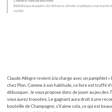
Climato-obscurantisme
Bibliothèque et papiers de référence
, 
climato-sceptiques
, 
marchands d
société
Claude Allègre revient à la charge avec un pamphlet « L
chez Plon. Comme à son habitude, ce livre est truffé d’e
débusquer. Je vous propose donc de jouer au jeu des 7 
vous aurez trouvées. Le gagnant aura droit à une reconn
bouteille de Champagne, s’il aime cela, ce qui est beau