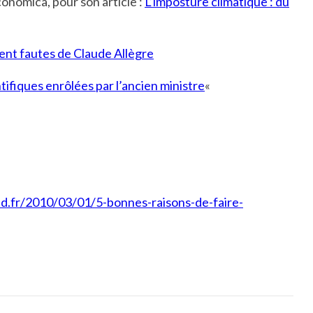
onomica, pour son article :
L’imposture climatique : du
ent fautes de Claude Allègre
ntifiques enrôlées par l’ancien ministre
«
d.fr/2010/03/01/5-bonnes-raisons-de-faire-