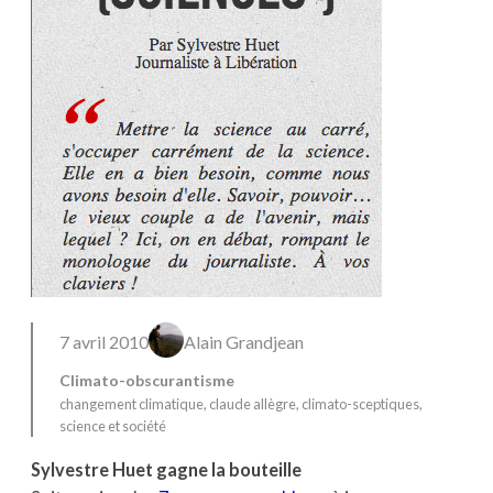
7 avril 2010
Alain Grandjean
Climato-obscurantisme
changement climatique
, 
claude allègre
, 
climato-sceptiques
, 
science et société
Sylvestre Huet gagne la bouteille