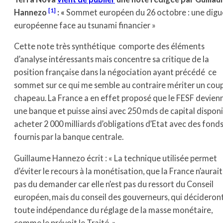
[1]
Hannezo
: «
Sommet européen du 26 octobre : une digu
européenne face au tsunami financier »
Cette note très synthétique comporte des éléments
d’analyse intéressants mais concentre sa critique de la
position française dans la négociation ayant précédé ce
sommet sur ce qui me semble au contraire mériter un cou
chapeau. La France a en effet proposé que le FESF devien
une banque et puisse ainsi avec 250 mds de capital disponi
acheter 2 000 milliards d’obligations d’Etat avec des fond
fournis par la banque centrale.
Guillaume Hannezo écrit : « La technique utilisée permet
d’éviter le recours à la monétisation, que la France n’aurait
pas du demander car elle n’est pas du ressort du Conseil
européen, mais du conseil des gouverneurs, qui décideron
toute indépendance du réglage de la masse monétaire,
comme le prévoit le Traité. »