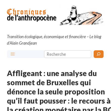
Aller
au
contenu
Transition écologique, économique et financière – Le blog
d’Alain Grandjean
Rechercher
Affligeant : une analyse du
sommet de Bruxelles qui
dénonce la seule proposition
qu’il faut pousser : le recours à
la création monétaire par la B