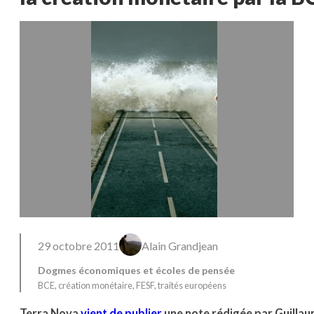
29 octobre 2011
Alain Grandjean
Dogmes économiques et écoles de pensée
BCE
, 
création monétaire
, 
FESF
, 
traités européens
Terra Nova
vient de publier
une note rédigée par Guilla