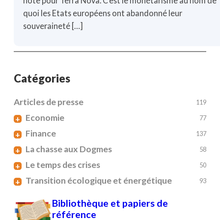
note pour Terra Nova. C’est le monétarisme au nom de
quoi les Etats européens ont abandonné leur
souveraineté […]
Catégories
Articles de presse
119
Economie
+
77
Finance
+
137
La chasse aux Dogmes
+
58
Le temps des crises
+
50
Transition écologique et énergétique
+
93
Bibliothèque et papiers de
référence