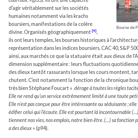
d’agir véritablement sur les sociétés
humaines notamment via les krachs
boursiers, manifestations de la colère
Bourse de P
[9]
divine. Organisés géographiquement
,
ils ont leurs temples, les bourses historiques à l’architect
représentation dans les indices boursiers. CAC 40, S&P 
ainsi, aux marchés ce que la statuaire était aux dieux de l’
dimension supplémentaire : leurs fluctuations quotidienn
des dieux tantôt rassurants lorsque les cours montent, ta
chutent. C’est notamment la fonction de la chronique bou
très bien Stéphane Foucart «
déroge à toutes les règles tacit
Elle ne rend qu’un service extrêmement limité à une toute petit
Elle n’est pas conçue pour être intéressante ou séduisante ; elle 
édifier celui qui l’écoute. Elle est pourtant là incontournable (…)
tiennent nos vies, nos emplois, notre bien être. (…) sa fonction p
a des dieux
» (p94).