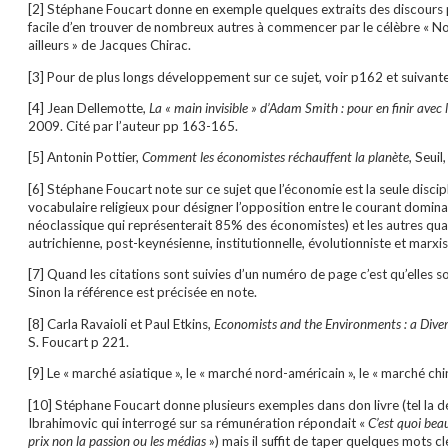
[2] Stéphane Foucart donne en exemple quelques extraits des discours 
facile d’en trouver de nombreux autres à commencer par le célèbre « N
ailleurs » de Jacques Chirac.
[3] Pour de plus longs développement sur ce sujet, voir p162 et suivante
[4] Jean Dellemotte,
La « main invisible » d’Adam Smith : pour en finir avec 
2009. Cité par l’auteur pp 163-165.
[5] Antonin Pottier,
Comment les économistes réchauffent la planète
, Seui
[6] Stéphane Foucart note sur ce sujet que l’économie est la seule discip
vocabulaire religieux pour désigner l’opposition entre le courant dominan
néoclassique qui représenterait 85% des économistes) et les autres qua
autrichienne, post-keynésienne, institutionnelle, évolutionniste et marxis
[7] Quand les citations sont suivies d’un numéro de page c’est qu’elles s
Sinon la référence est précisée en note.
[8] Carla Ravaioli et Paul Etkins,
Economists and the Environments : a Dive
S. Foucart p 221.
[9] Le « marché asiatique », le « marché nord-américain », le « marché chin
[10] Stéphane Foucart donne plusieurs exemples dans don livre (tel la d
Ibrahimovic qui interrogé sur sa rémunération répondait «
C’est quoi bea
prix non la passion ou les médias
») mais il suffit de taper quelques mots 