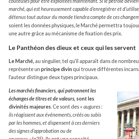
coûteuses pour être exploitées maintenant. Si le pétrole devient 
marché, qui est heureusement capable d’enregistrer et d’utiliser
détenus tout autour du monde tiendra compte de ces change
soient les données physiques, le Marché permettra toujour
une autre grâce au mécanisme de fixation des prix.
Le Panthéon des dieux et ceux qui les servent
Le Marché,
au singulier, tel qu’il apparaît dans de nombr
représente un
principe divin
qui trouve différentes incarn
l’auteur distingue deux types principaux.
Les marchés financiers, qui patronnent les
échanges de titres et de valeurs,
sont les
divinités majeures
. Ce sont des «
augures :
ils réagissent aux événements, créés ou subis
par les hommes, et dispensent à ces derniers
des signes d’approbation ou de
courroux
. »(p35). Ils ont une capacité