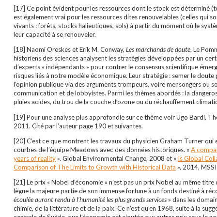
[17] Ce point évident pour les ressources dont le stock est déterminé (tel
est également vrai pour les ressources dites renouvelables (celles qui son
vivants : forêts, stocks halieutiques, sols) à partir du moment où le syst
leur capacité à se renouveler.
[18] Naomi Oreskes et Erik M. Conway,
Les marchands de doute
, Le Pomm
historiens des sciences analysent les stratégies développées par un cer
d’experts « indépendants » pour contrer le consensus scientifique émerg
risques liés à notre modèle économique. Leur stratégie : semer le doute 
l’opinion publique via des arguments trompeurs, voire mensongers ou sor
communication et de lobbyistes. Parmi les thèmes abordés : la dangerosi
pluies acides, du trou de la couche d’ozone ou du réchauffement climati
[19] Pour une analyse plus approfondie sur ce thème voir Ugo Bardi, The 
2011. Cité par l’auteur page 190 et suivantes.
[20] C’est ce que montrent les travaux du physicien Graham Turner qui
courbes de l’équipe Meadows avec des données historiques. «
A compar
years of reality
». Global Environmental Change, 2008 et «
Is Global Co
Comparison of The Limits to Growth with Historical Data
», 2014, MSSI
[21] Le prix « Nobel d’économie » n’est pas un prix Nobel au même titre 
lègue la majeure partie de son immense fortune à un fonds destiné à ré
écoulée auront rendu à l’humanité les plus grands services
» dans les domain
chimie, de la littérature et de la paix. Ce n’est qu’en 1968, suite à la s