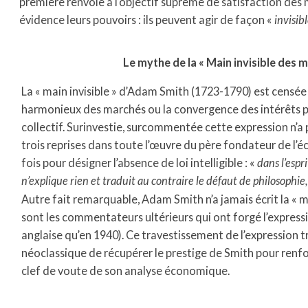
première renvoie à l’objectif suprême de satisfaction des
évidence leurs pouvoirs : ils peuvent agir de façon «
invisib
Le mythe de la « Main invisible des
La « main invisible » d’Adam Smith (1723-1790) est censé
harmonieux des marchés ou la convergence des intérêts pr
collectif. Surinvestie, surcommentée cette expression n’
trois reprises dans toute l’œuvre du père fondateur de l’
fois pour désigner l’absence de loi intelligible : «
dans l’espri
n’explique rien et traduit au contraire le défaut de philosophie
Autre fait remarquable, Adam Smith n’a jamais écrit la « m
sont les commentateurs ultérieurs qui ont forgé l’expressi
anglaise qu’en 1940). Ce travestissement de l’expression t
néoclassique de récupérer le prestige de Smith pour renf
clef de voute de son analyse économique.