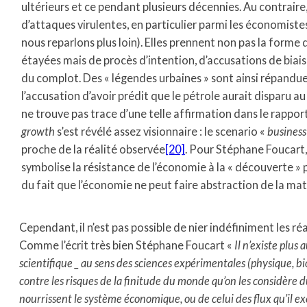
ultérieurs et ce pendant plusieurs décennies. Au contraire, 
d’attaques virulentes, en particulier parmi les économist
nous reparlons plus loin). Elles prennent non pas la forme
étayées mais de procès d’intention, d’accusations de biai
du complot. Des « légendes urbaines » sont ainsi répandues 
l’accusation d’avoir prédit que le pétrole aurait disparu au
ne trouve pas trace d’une telle affirmation dans le rappo
growth
s’est révélé assez visionnaire : le scenario «
business
proche de la réalité observée
[20]
. Pour Stéphane Foucart,
symbolise la résistance de l’économie à la « découverte » 
du fait que l’économie ne peut faire abstraction de la ma
Cependant, il n’est pas possible de nier indéfiniment les r
Comme l’écrit très bien Stéphane Foucart «
Il n’existe plus
scientifique _ au sens des sciences expérimentales (physique, b
contre les risques de la finitude du monde qu’on les considère d
nourrissent le système économique, ou de celui des flux qu’il ex