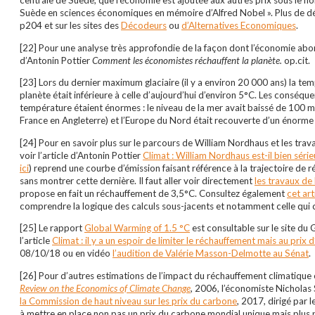
centrale de Suède, que l’économie est ajoutée aux autres prix sous le n
Suède en sciences économiques en mémoire d’Alfred Nobel ». Plus de dét
p204 et sur les sites des
Décodeurs
ou
d’Alternatives Economiques
.
[22] Pour une analyse très approfondie de la façon dont l’économie abord
d’Antonin Pottier
Comment les économistes réchauffent la planète.
op.cit.
[23] Lors du dernier maximum glaciaire (il y a environ 20 000 ans) la te
planète était inférieure à celle d’aujourd’hui d’environ 5°C. Les conséque
température étaient énormes : le niveau de la mer avait baissé de 100 m
France en Angleterre) et l’Europe du Nord était recouverte d’un énorme 
[24] Pour en savoir plus sur le parcours de William Nordhaus et les trav
voir l’article d’Antonin Pottier
Climat : William Nordhaus est-il bien série
ici
) reprend une courbe d’émission faisant référence à la trajectoire d
sans montrer cette dernière. Il faut aller voir directement
les travaux de
propose en fait un réchauffement de 3,5°C. Consultez également
cet ar
comprendre la logique des calculs sous-jacents et notamment celle qui c
[25] Le rapport
Global Warming of 1.5 °C
est consultable sur le site du 
l’article
Climat : il y a un espoir de limiter le réchauffement mais au prix 
08/10/18 ou en vidéo
l’audition de Valérie Masson-Delmotte au Sénat
.
[26] Pour d’autres estimations de l’impact du réchauffement climatique e
Review on the Economics of Climate Change
, 2006, l’économiste Nicholas 
la Commission de haut niveau sur les prix du carbone
, 2017, dirigé par l
à mettre en place non pas un prix du carbone mondial unique mais plu