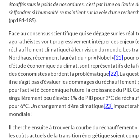
étouffés sous le poids de nos ordures : c’est par l’une ou l’autre 
s’effondrer si l’humanité se maintient sur la voie d’une recherc
(pp184-185).
Face au consensus scientifique qui se dégage sur les réalité
agorathéistes vont progressivement intégrer ces enjeux (en
réchauffement climatique) à leur vision du monde. Les tr
Nordhaus, récemment lauréat du « prix Nobel »
[21]
pour c
d’étude économique du climat, sont représentatifs de la 
des économistes abordent la problématique
[22]
. La quest
il ne s’agit pas d’évaluer les dommages du réchauffement 
pour l’activité économique future, la croissance du PIB. C
singulièrement peu élevés : 1% de PIB pour 2°C de récha
pour 6°C. Un changement d’ère climatique
[23]
impacterait
mondiale !
Il cherche ensuite à trouver la courbe du réchauffement « 
les coûts actuels de la transition énergétique soient co