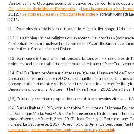
s’en convaincre. Quelques exemples trouvés lors de l’écriture de cet arti
Oui, selon les «Prix Nobel d’économie»
; «
Dans la zone euro, c’est le ma
2012. «
Je crois en Dieu et je crois dans le marché
», écrivait Kenneth Lay
2011.
[11] Pour plus de détails sur cette anecdote lisez le livre page 114 et su
[12] Il s’agit bien sûr des religions qui exercent « l’auctoritas » (voir enc
4, Stéphane Foucart analyse la relation entre l’Agorathéisme, et certaine
particulier le Christianisme et l’Islam.
[13] Voir pages 80 pour de nombreuses citations et exemples tirés de l
point le vocabulaire traitant des banquiers centraux relève effectivemen
[14] Dell DeChant, professeur d’études religieuses à l’université de Flor
consumérisme américain en 2002 dans laquelle il analyse les volumes de
consommation et montre qu’ils suivent une sorte de « calendrier liturgiq
Dimensions of Consumer Culture –
The Pilgrim Press – 2002. Détaillé par 
[15] Celui qui permet aux populations de voir leurs besoins vitaux satisfa
[16] Sur les limites du PIB, voir le chapitre 5 du livre de Stéphane Fouc
et Dominique Meda,
Faut-il attendre la croissance ?,
La documentation fra
sans croissance
, de Boeck, 2°ed. 2017 ; Jean Gadrey et Florence Jany-Ca
richesse
, La découverte, 2017 ; Joseph Stiglitz, Amartya Sen, Jean-Paul 
mesure des performances économiques et du progrès social
.