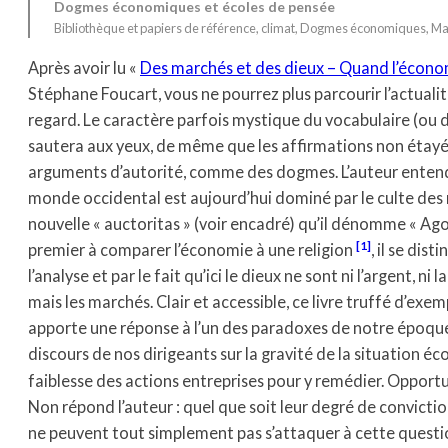
Dogmes économiques et écoles de pensée
Bibliothèque et papiers de référence
, 
climat
, 
Dogmes économiques
, 
Ma
Après avoir lu «
Des marchés et des dieux – Quand l’écono
Stéphane Foucart, vous ne pourrez plus parcourir l’actua
regard. Le caractère parfois mystique du vocabulaire (ou
sautera aux yeux, de même que les affirmations non éta
arguments d’autorité, comme des dogmes. L’auteur entend
monde occidental est aujourd’hui dominé par le culte des 
nouvelle « auctoritas » (voir encadré) qu’il dénomme « Agora
[1]
premier à comparer l’économie à une religion
, il se dis
l’analyse et par le fait qu’ici le dieux ne sont ni l’argent, n
mais les marchés. Clair et accessible, ce livre truffé d’exe
apporte une réponse à l’un des paradoxes de notre époque 
discours de nos dirigeants sur la gravité de la situation é
faiblesse des actions entreprises pour y remédier. Opport
Non répond l’auteur : quel que soit leur degré de convictio
ne peuvent tout simplement pas s’attaquer à cette question