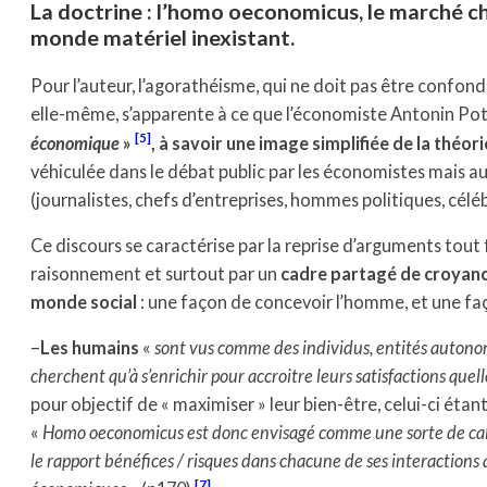
La doctrine : l’homo oeconomicus, le marché che
monde matériel inexistant.
Pour l’auteur, l’agorathéisme, qui ne doit pas être confon
elle-même, s’apparente à ce que l’économiste Antonin Pott
[5]
économique
»
, à savoir une image simplifiée de la thé
véhiculée dans le débat public par les économistes mais aus
(journalistes, chefs d’entreprises, hommes politiques, célébr
Ce discours se caractérise par la reprise d’arguments tout f
raisonnement et surtout par un
cadre partagé de croyanc
monde social
: une façon de concevoir l’homme, et une faç
–
Les humains
«
sont vus comme des individus, entités autonom
cherchent qu’à s’enrichir pour accroitre leurs satisfactions quell
pour objectif de « maximiser » leur bien-être, celui-ci éta
«
Homo oeconomicus est donc envisagé comme une sorte de calc
le rapport bénéfices / risques dans chacune de ses interactions 
[7]