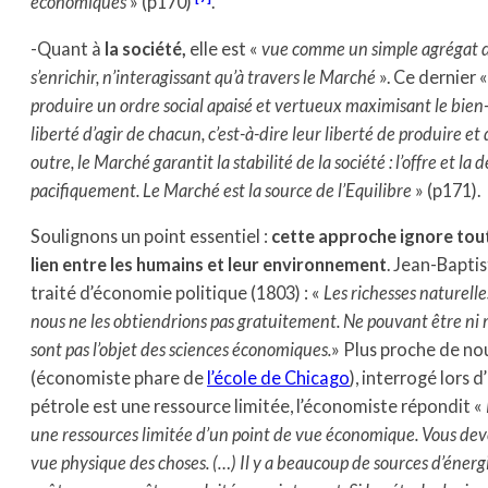
économiques
» (p170)
.
-Quant à
la société,
elle est «
vue comme un simple agrégat d
s’enrichir, n’interagissant qu’à travers le Marché
». Ce dernier 
produire un ordre social apaisé et vertueux maximisant le bien-ê
liberté d’agir de chacun, c’est-à-dire leur liberté de produire e
outre, le Marché garantit la stabilité de la société : l’offre et l
pacifiquement. Le Marché est la source de l’Equilibre
» (p171).
Soulignons un point essentiel :
cette approche ignore tou
lien entre les humains et leur environnement
. Jean-Baptis
traité d’économie politique (1803) : «
Les richesses naturelles
nous ne les obtiendrions pas gratuitement. Ne pouvant être ni mu
sont pas l’objet des sciences économiques.
» Plus proche de no
(économiste phare de
l’école de Chicago
), interrogé lors d
pétrole est une ressource limitée, l’économiste répondit «
une ressources limitée d’un point de vue économique. Vous dev
vue physique des choses. (…) Il y a beaucoup de sources d’énergi