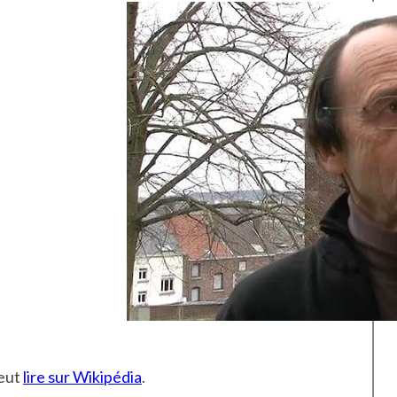
peut
lire sur Wikipédia
.