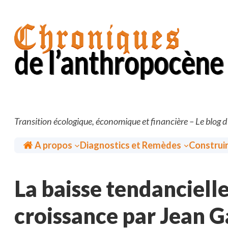
Aller
au
contenu
Transition écologique, économique et financière – Le blog 
Accueil
A propos
Diagnostics et Remèdes
Construi
La baisse tendanciell
croissance par Jean 