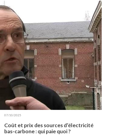
Finance
+
137
La chasse aux Dogmes
+
58
Le temps des crises
+
50
Transition écologique et
+
énergétique
93
Bibliothèque et papiers de
référence
Les plus lus
Que se passe-t-il en Chine sur le front
de la décarbonation ?
07/10/2025
Coût et prix des sources d’électricité
bas-carbone : qui paie quoi ?