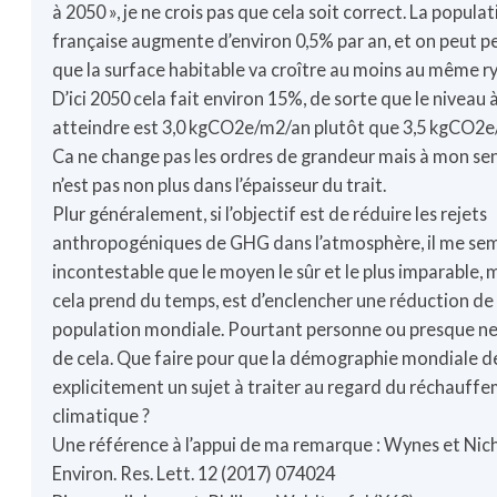
à 2050 », je ne crois pas que cela soit correct. La popula
française augmente d’environ 0,5% par an, et on peut p
que la surface habitable va croître au moins au même r
D’ici 2050 cela fait environ 15%, de sorte que le niveau 
atteindre est 3,0 kgCO2e/m2/an plutôt que 3,5 kgCO2e
Ca ne change pas les ordres de grandeur mais à mon se
n’est pas non plus dans l’épaisseur du trait.
Plur généralement, si l’objectif est de réduire les rejets
anthropogéniques de GHG dans l’atmosphère, il me se
incontestable que le moyen le sûr et le plus imparable,
cela prend du temps, est d’enclencher une réduction de 
population mondiale. Pourtant personne ou presque ne
de cela. Que faire pour que la démographie mondiale 
explicitement un sujet à traiter au regard du réchauff
climatique ?
Une référence à l’appui de ma remarque : Wynes et Nich
Environ. Res. Lett. 12 (2017) 074024