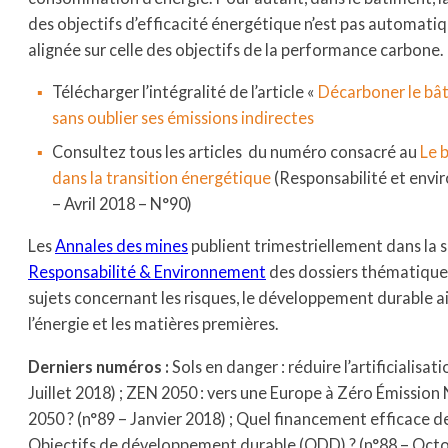
des objectifs d’efficacité énergétique n’est pas automat
alignée sur celle des objectifs de la performance carbone.
Télécharger l’intégralité de l’article «
Décarboner le bâ
sans oublier ses émissions indirectes
Consultez tous les articles du numéro consacré au
Le 
dans la transition énergétique
(Responsabilité et env
– Avril 2018 – N°90)
Les
Annales des mines
publient trimestriellement dans la s
Responsabilité & Environnement
des dossiers thématique
sujets concernant les risques, le développement durable a
l’énergie et les matières premières.
Derniers numéros :
Sols en danger : réduire l’artificialisat
Juillet 2018) ; ZEN 2050 : vers une Europe à Zéro Émission
2050 ? (n°89 – Janvier 2018) ; Quel financement efficace d
Objectifs de développement durable (ODD) ? (n°88 – Octo