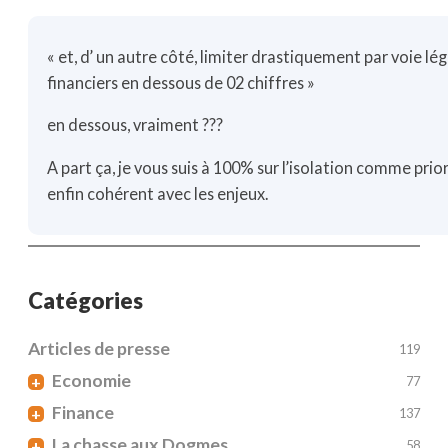
« et, d’ un autre côté, limiter drastiquement par voie lé
financiers en dessous de 02 chiffres »
en dessous, vraiment ???
A part ça, je vous suis à 100% sur l’isolation comme priori
enfin cohérent avec les enjeux.
Catégories
Articles de presse
119
Economie
+
77
Finance
+
137
La chasse aux Dogmes
+
58