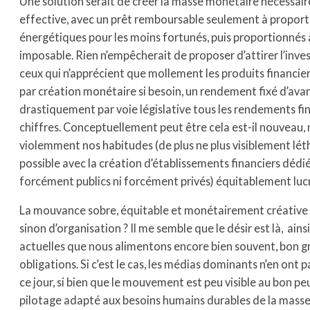
Une solution serait de créer la masse monétaire nécessaire
effective, avec un prêt remboursable seulement à propor
énergétiques pour les moins fortunés, puis proportionnés à
imposable. Rien n’empêcherait de proposer d’attirer l’inve
ceux qui n’apprécient que mollement les produits financier
par création monétaire si besoin, un rendement fixé d’avance
drastiquement par voie législative tous les rendements fi
chiffres. Conceptuellement peut être cela est-il nouveau,
violemment nos habitudes (de plus ne plus visiblement létha
possible avec la création d’établissements financiers dédié
forcément publics ni forcément privés) équitablement lucra
La mouvance sobre, équitable et monétairement créative e
sinon d’organisation ? Il me semble que le désir est là, ain
actuelles que nous alimentons encore bien souvent, bon gr
obligations. Si c’est le cas, les médias dominants n’en ont 
ce jour, si bien que le mouvement est peu visible au bon peu
pilotage adapté aux besoins humains durables de la masse 