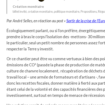
Création monétaire
billet invité
, 
création monétaire
, 
politique monétaire
, 
Propositions
, 
Régul
Par André Selles, en réaction au post «
Sortir de la crise de l’Eur
Écologiquement parlant, ou si l’on préfère, énergétiquemen
prendre à bras le corps l’isolation des -mettons- 30 millio
le particulier, seul un petit nombre de personnes assez fo
respecter la Terre y investit.
Or ce chantier peut être vu comme vertueux à bien des poin
émissions de CO² (passée la phase de production de matéria
culture de chanvre localement, récupération de déchets 
travail local – une armée de formateurs et d’artisans -, fav
donc les recettes fiscales, donner matière à fierté aux part
étant celui de la volonté et des capacités financières des 
investissement, surtout en temps de menace de récession