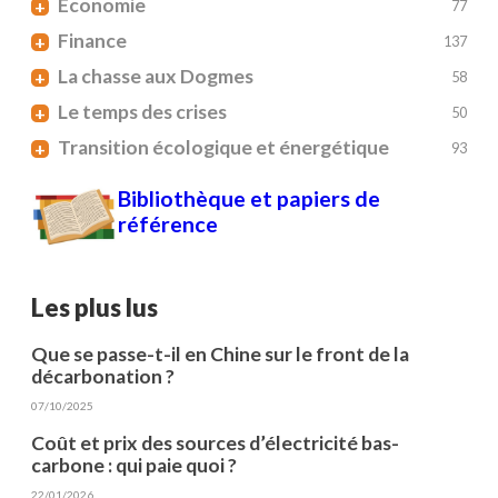
Economie
+
77
Finance
+
137
La chasse aux Dogmes
+
58
Le temps des crises
+
50
Transition écologique et énergétique
+
93
Bibliothèque et papiers de
référence
Les plus lus
Que se passe-t-il en Chine sur le front de la
décarbonation ?
07/10/2025
Coût et prix des sources d’électricité bas-
carbone : qui paie quoi ?
22/01/2026