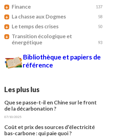
Finance
+
137
La chasse aux Dogmes
+
58
Le temps des crises
+
50
Transition écologique et
+
énergétique
93
Bibliothèque et papiers de
référence
Les plus lus
Que se passe-t-il en Chine sur le front
de la décarbonation ?
07/10/2025
Coût et prix des sources d’électricité
bas-carbone : qui paie quoi ?