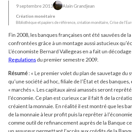
9 septembre 2013
Alain Grandjean
Création monétaire
Bibliothèque et papiers de référence
, 
création monétaire
, 
Crise de l’Eu
Fin 2008, les banques françaises ont été sauvées de la g
confrontées grâce à un montage aussi astucieux qu’écl
L’économiste Bernard Vallegeas en a fait un décodag
Regulations
du premier semestre 2009.
Résumé
: « Le premier volet du plan de sauvetage du 
qu’une société ad hoc, filiale de l’État et des banques,
« marchés ». Les capitaux ainsi amassés seront reprêt
l’économie. Ce plan est curieux car il fait fi de la créa
créaient la monnaie. En réalité il est montré que les b
de la monnaie à leur profit puis la reprêter à l’économie 
comme outil de refinancement auprès de la Banque ce
un assureur permettant l’accès aux crédits de la Banq