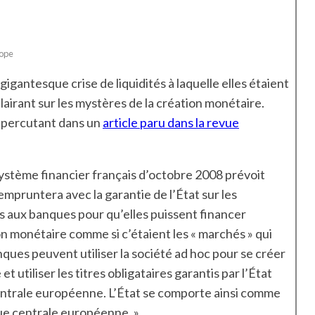
rope
igantesque crise de liquidités à laquelle elles étaient
airant sur les mystères de la création monétaire.
e percutant dans un
article paru dans la revue
système financier français d’octobre 2008 prévoit
 empruntera avec la garantie de l’État sur les
és aux banques pour qu’elles puissent financer
tion monétaire comme si c’étaient les « marchés » qui
anques peuvent utiliser la société ad hoc pour se créer
et utiliser les titres obligataires garantis par l’État
ntrale européenne. L’État se comporte ainsi comme
ue centrale européenne. »