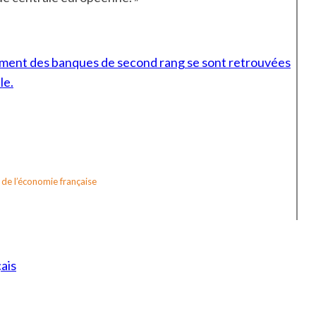
Comment des banques de second rang se sont retrouvées
le.
 de l’économie française
ais