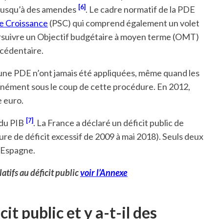
[6]
t jusqu’à des amendes
. Le cadre normatif de la PDE
de Croissance
(PSC) qui comprend également un volet
ursuivre un Objectif budgétaire à moyen terme (OMT)
xcédentaire.
d’une PDE n’ont jamais été appliquées, même quand les
ltanément sous le coup de cette procédure. En 2012,
e euro.
[7]
 du PIB
. La France a déclaré un déficit public de
dure de déficit excessif de 2009 à mai 2018). Seuls deux
l’Espagne.
latifs au déficit public
voir l’Annexe
it public et y a-t-il des