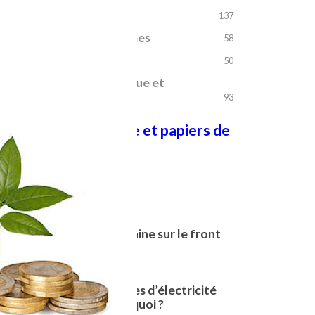
Finance
+
137
La chasse aux Dogmes
+
58
Le temps des crises
+
50
Transition écologique et
+
énergétique
93
Bibliothèque et papiers de
référence
Les plus lus
Que se passe-t-il en Chine sur le front
de la décarbonation ?
07/10/2025
Coût et prix des sources d’électricité
bas-carbone : qui paie quoi ?