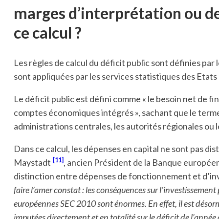
marges d’interprétation ou des
ce calcul ?
Les règles de calcul du déficit public sont définies p
sont appliquées par les services statistiques des Etat
Le déficit public est défini comme « le besoin net de 
comptes économiques intégrés », sachant que le terme 
administrations centrales, les autorités régionales ou l
Dans ce calcul, les dépenses en capital ne sont pas d
[11]
Maystadt
, ancien Président de la Banque europée
distinction entre dépenses de fonctionnement et d’in
faire l’amer constat : les conséquences sur l’investissement
européennes SEC 2010 sont énormes. En effet, il est désorm
imputées directement et en totalité sur le déficit de l’année 