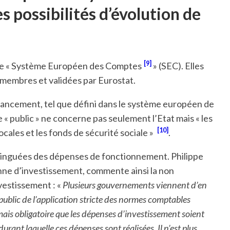
 possibilités d’évolution de
[9]
ar le « Système Européen des Comptes
» (SEC). Elles
s membres et validées par Eurostat.
financement, tel que défini dans le système européen de
« public » ne concerne pas seulement l’Etat mais « les
[10]
ocales et les fonds de sécurité sociale »
.
istinguées des dépenses de fonctionnement. Philippe
nne d’investissement, commente ainsi la non
vestissement : «
Plusieurs gouvernements viennent d’en
 public de l’application stricte des normes comptables
ais obligatoire que les dépenses d’investissement soient
durant laquelle ces dépenses sont réalisées. Il n’est plus