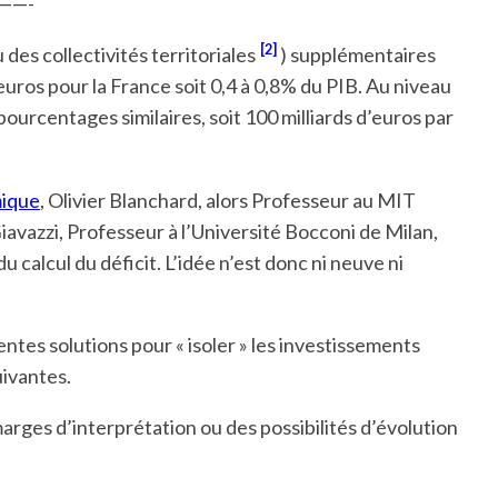
——-
[2]
des collectivités territoriales
) supplémentaires
euros pour la France soit 0,4 à 0,8% du PIB. Au niveau
urcentages similaires, soit 100 milliards d’euros par
mique
, Olivier Blanchard, alors Professeur au MIT
avazzi, Professeur à l’Université Bocconi de Milan,
u calcul du déficit. L’idée n’est donc ni neuve ni
ntes solutions pour « isoler » les investissements
uivantes.
 marges d’interprétation ou des possibilités d’évolution