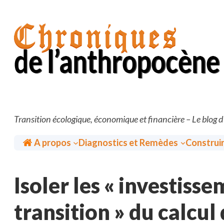
Aller
au
contenu
Transition écologique, économique et financière – Le blog 
Accueil
A propos
Diagnostics et Remèdes
Construi
Isoler les « investisse
transition » du calcul 