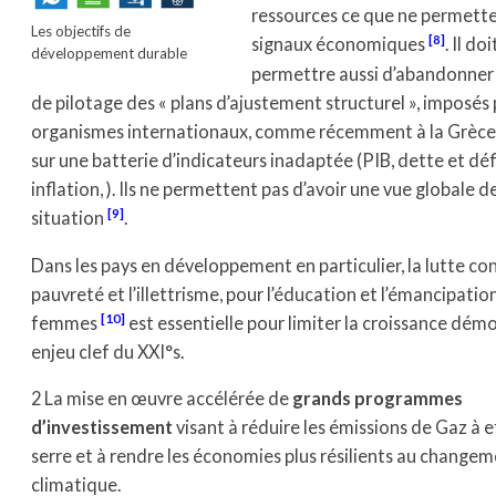
ressources ce que ne permette
Les objectifs de
[8]
signaux économiques
. Il do
développement durable
permettre aussi d’abandonner
de pilotage des « plans d’ajustement structurel », imposés 
organismes internationaux, comme récemment à la Grèce,
sur une batterie d’indicateurs inadaptée (PIB, dette et défi
inflation, ). Ils ne permettent pas d’avoir une vue globale de
[9]
situation
.
Dans les pays en développement en particulier, la lutte con
pauvreté et l’illettrisme, pour l’éducation et l’émancipatio
[10]
femmes
est essentielle pour limiter la croissance dém
enjeu clef du XXI°s.
2 La mise en œuvre accélérée de
grands programmes
d’investissement
visant à réduire les émissions de Gaz à 
serre et à rendre les économies plus résilients au change
climatique.