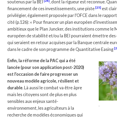
[24]
soutenus par la BEI
, dont la rigueur est reconnue. Quan
[25]
financement de ces investissements, une piste
est clai
privilégier, également proposée par l’OFCE dans le rapport
cité (p.126): « Pour financer un plan européen d’investisse
ambitieux que le Plan Juncker, des institutions comme le
européen de stabilité et/ou la BEI pourraient émettre des
qui seraient en retour acquises par la Banque centrale eu
[
dans le cadre de son programme de Quantitative Easing
Enfin, la réforme de la PAC qui a été
lancée (pour son application post-2020)
est l’occasion de faire progresser un
nouveau modèle agricole, résilient et
durable
. Là aussi le combat va être âpre
mais les citoyens sont de plus en plus
sensibles aux enjeux santé-
.
environnement, les agriculteurs à la
recherche de modèles économiques qui