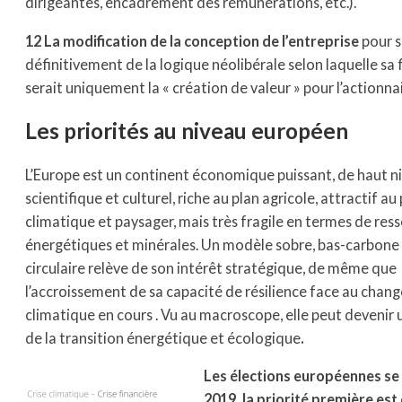
dirigeantes, encadrement des rémunérations, etc.).
12 La modification de la conception de l’entreprise
pour s
définitivement de la logique néolibérale selon laquelle sa f
serait uniquement la « création de valeur » pour l’actionna
Les priorités au niveau européen
L’Europe est un continent économique puissant, de haut n
scientifique et culturel, riche au plan agricole, attractif au
climatique et paysager, mais très fragile en termes de res
énergétiques et minérales. Un modèle sobre, bas-carbone
circulaire relève de son intérêt stratégique, de même que
l’accroissement de sa capacité de résilience face au cha
climatique en cours . Vu au macroscope, elle peut devenir 
de la transition énergétique et écologique
.
Les élections européennes se
2019, la priorité première est 