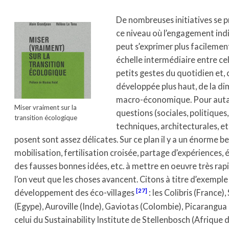
De nombreuses initiatives se 
ce niveau où l’engagement ind
peut s’exprimer plus facilemen
échelle intermédiaire entre ce
petits gestes du quotidien et, c
développée plus haut, de la d
macro-économique. Pour auta
Miser vraiment sur la
questions (sociales, politiques,
transition écologique
techniques, architecturales, etc
posent sont assez délicates. Sur ce plan il y a un énorme b
mobilisation, fertilisation croisée, partage d’expériences, 
des fausses bonnes idées, etc. à mettre en oeuvre très rap
l’on veut que les choses avancent. Citons à titre d’exemple 
[27]
développement des éco-villages
: les Colibris (France)
(Egype), Auroville (Inde), Gaviotas (Colombie), Picarangua (
celui du Sustainability Institute de Stellenbosch (Afrique d