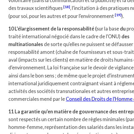
volontaire (dans la communication et la publicité) et la d
[18]
des travaux scientifiques
, l’incitation à des pratiques n
[19]
(pour soi, pour les autres et pour l’environnement
).
10 L’élargissement de la responsabilité (
sur la base
du
pro
traité international négocié dans le cadre de l’ONU)
des
multinationales
de sorte qu’elles ne puissent se défausser
responsabilité amont (chaîne de fournisseurs et sous-trait
aval (impacts sur les clients) en matière de droits humains 
d’environnement. La loi française sur le devoir de vigilance
ainsi dans le bon sens ; de même que le projet d’instrumen
international juridiquement contraignant visant à régleme
activités des sociétés transnationales et autres entrepris
commerciales mené par le
Conseil des Droits de l’Homme
11 La garantie qu’en matière de gouvernance des entrep
sont respectés un certain nombre de règles minimales (par
homme-femme, représentation des salariés dans les inst