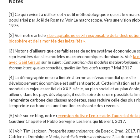
Notes
[1] Ce qui revient à utiliser cet « outil méthodologique » qu’est le « mac
popularisé par Joël de Rosnay. Voir Le macroscope. Vers une vision globa
1975
[2] Voir notre article
« Le capitalisme est-il responsable de la destruction
biosphère et de la montée des inégalités ».
[3] Notons d’ailleurs que ces faiblesses de notre système économique s
représentées dans les modèles macroéconomiques dominants. Voir
la n
avec Gaël Giraud
sur le sujet :
Comparaison des modèles météorologiques, c
économiques: quelles capacités, quelles limites, quels usages
? Mai 2017
[4] La démographie ne sera limitée à terme au niveau mondial que si le
développement économique est suffisant partout. Cette limitation est a
mondial un enjeu essentiel du XXI° siècle, au plan social et au plan écolo
ailleurs, dans les pays développés, il est illusoire de croire possible la li
l’empreinte carbone des classes modestes, sans réduire celle des plus ri
l’empreinte carbone est une fonction croissante des revenus.
[5] Voir sur ce blog, notre r
ecension du livre L’entre-aide, l’autre loi de la
Gauthier Chapelle et Pablo Servigne, Les liens qui libèrent, 2017.
[6] Voir Tim Jackson,
Prospérité sans croissance
, de Boeck, 2°ed. 2017, 
Catrice et Dominique Meda,
Faut-il attendre la croissance ?
, La document