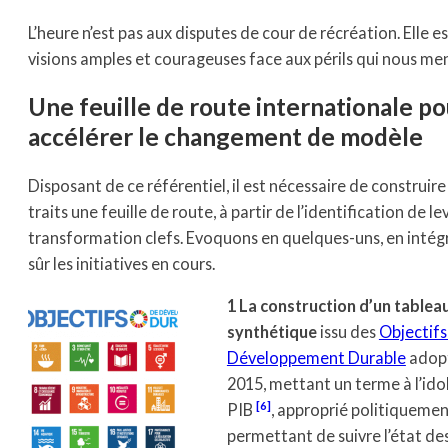
L’heure n’est pas aux disputes de cour de récréation. Elle e
visions amples et courageuses face aux périls qui nous me
Une feuille de route internationale po
accélérer le changement de modèle
Disposant de ce référentiel, il est nécessaire de construire
traits une feuille de route, à partir de l’identification de le
transformation clefs. Evoquons en quelques-uns, en intég
sûr les initiatives en cours.
1 La construction d’un tablea
synthétique
issu des
Objectifs
Développement Durable
adop
2015, mettant un terme à l’ido
[6]
PIB
, approprié politiqueme
permettant de suivre l’état de