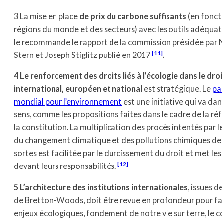
3 La mise en place
de prix du carbone suffisants
(en fonct
régions du monde et des secteurs) avec les outils adéqua
le recommande le rapport de la commission présidée par 
[11]
Stern et Joseph Stiglitz publié en 2017
.
4 Le renforcement des droits liés à l’écologie dans le droi
international, européen et national
est stratégique. Le
pa
mondial pour l’environnement
est une initiative qui va dan
sens, comme les propositions faites dans le cadre de la r
la constitution. La multiplication des procès intentés par l
du changement climatique et des pollutions chimiques de
sortes est facilitée par le durcissement du droit et met les
[12]
devant leurs responsabilités.
5 L’architecture des institutions internationales
, issues d
de Bretton-Woods, doit être revue en profondeur pour fa
enjeux écologiques, fondement de notre vie sur terre, le c