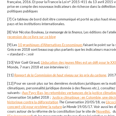
française, 2016. Et pour la France la Loi n° 2015-411 du 13 avril 2015 vi
prise en compte des nouveaux indicateurs de richesse dans la définition
politiques publiques
[7] Ce tableau de bord doit être communiqué et porté au plus haut nive
pays et les institutions internationales.
[8] Voir Nicolas Bouleau,
Le mensonge de la finance,
Les éditions de l’ateli
recension de ce livre sur ce blog
[9] Les
10 graphiques d’Alternatives Economiques
faisant le point sur la 
Grèce en 2018 sont beaucoup plus parlants que les indicateurs macr
« standard » ; voir
[10] Voir Gaël Giraud,
L’éducation des jeunes filles est un défi pour le XX
Monde, 7 mars 2018 et son interview ici :
[11]
Rapport de la Commission de haut niveau sur les prix du carbone
,
2017
[12] Pour en savoir plus sur les dernières évolutions juridiques en la mat
climatiques, personnalité juridique donnée à des fleuves etc.), consultez l
suivants :
Aux Pays-Bas, les retombées vertueuses de la justice climatiq
Conversation
16 juillet 2018 ;
Justice climatique : en Colombie, une déci
historique contre la déforestation
The Conversation
20/05/18, ou
L’écoc
concept-clé pour protéger la nature
Le Monde
19/05/17. Voir aussi les 
cours autour de la réforme de la constitution (sur le site de
Novethic,
d
l’Environnement
) et les mouvements en faveur d’une loi relative au bien