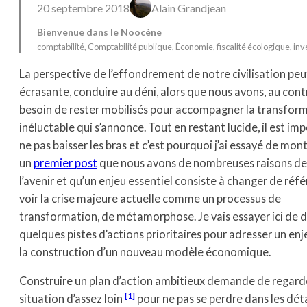
20 septembre 2018
Alain Grandjean
Bienvenue dans le Noocène
comptabilité
, 
Comptabilité publique
, 
Économie
, 
fiscalité écologique
, 
inv
La perspective de l’effondrement de notre civilisation peu
écrasante, conduire au déni, alors que nous avons, au contr
besoin de rester mobilisés pour accompagner la transfor
inéluctable qui s’annonce. Tout en restant lucide, il est im
ne pas baisser les bras et c’est pourquoi j’ai essayé de mon
un
premier post
que nous avons de nombreuses raisons de 
l’avenir et qu’un enjeu essentiel consiste à changer de référ
voir la crise majeure actuelle comme un processus de
transformation, de métamorphose. Je vais essayer ici de 
quelques pistes d’actions prioritaires pour adresser un enje
la construction d’un nouveau modèle économique.
Construire un plan d’action ambitieux demande de regarde
[1]
situation d’assez loin
pour ne pas se perdre dans les déta