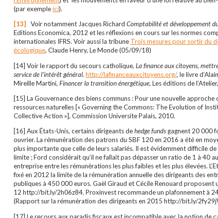
(par exemple
ici
).
[13]
Voir notamment Jacques Richard
Comptabilité et développement d
Editions Economica, 2012 et les réflexions en cours sur les normes com
internationales IFRS. Voir aussi la tribune
Trois mesures pour sortir du d
écologique
, Claude Henry, Le Monde (05/09/18)
[14] Voir le rapport du secours catholique,
La finance aux citoyens, mettre
service de l’intérêt général.
http://lafinanceauxcitoyens.org/
, le livre d’Al
Mireille Martini,
Financer la transition énergétique
, Les éditions de l’Atelie
[15] La Gouvernance des biens communs : Pour une nouvelle approche 
ressources naturelles [« Governing the Commons: The Evolution of Instit
Collective Action »], Commission Universite Palais, 2010.
[16] Aux États-Unis, certains dirigeants de
hedge
funds
gagnent 20 000 fo
ouvrier. La rémunération des patrons du SBF 120 en 2016 a été en moy
plus importante que celle de leurs salariés. Il est évidemment difficile de
limite ; Ford considérait qu’il ne fallait pas dépasser un ratio de 1 à 40 a
entreprise entre les rémunérations les plus faibles et les plus élevées. L’E
fixé en 2012 la limite de la rémunération annuelle des dirigeants des ent
publiques à 450 000 euros. Gaël Giraud et Cécile Renouard proposent u
12 http://bit.ly/2h06z84. Proxinvest recommande un plafonnement à 
(Rapport sur la rémunération des dirigeants en 2015 http://bit.ly/2fy29
[17] Le recours aux paradis fiscaux est incompatible avec la notion de c