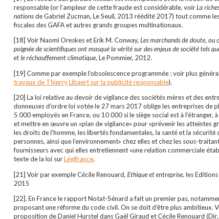
responsable (or l’ampleur de cette fraude est considérable, voir
La riche
nations
de Gabriel Zucman, Le Seuil, 2013 réédité 2017) tout comme les
fiscales des GAFA et autres grands groupes multinationaux.
[18] Voir Naomi Oreskes et Erik M. Conway,
Les marchands de doute, ou
poignée de scientifiques ont masqué la vérité sur des enjeux de société tels q
et le réchauffement climatique,
Le Pommier, 2012.
[19] Comme par exemple l’obsolescence programmée ; voir plus généra
travaux de Thierry Libaert sur la publicité responsable
).
[20] La loi relative au devoir de vigilance des sociétés mères et des entr
donneuses d’ordre loi votée le 27 mars 2017 oblige les entreprises de p
5 000 employés en France, ou 10 000 si le siège social est à l’étranger, à
et mettre en œuvre un «plan de vigilance» pour «prévenir les atteintes g
les droits de l’homme, les libertés fondamentales, la santé et la sécurité
personnes, ainsi que l’environnement» chez elles et chez les sous-traitan
fournisseurs avec qui elles entretiennent «une relation commerciale établi
texte de la loi sur
Légifrance
.
[21] Voir par exemple Cécile Renouard,
Ethique et entreprise
, les Editions
2015
[22]. En France le rapport Notat-Sénard a fait un premier pas, notamme
proposant une réforme du code civil. On se doit d’être plus ambitieux. Vo
proposition de Daniel Hurstel dans Gaël Giraud et Cécile Renouard (Dir