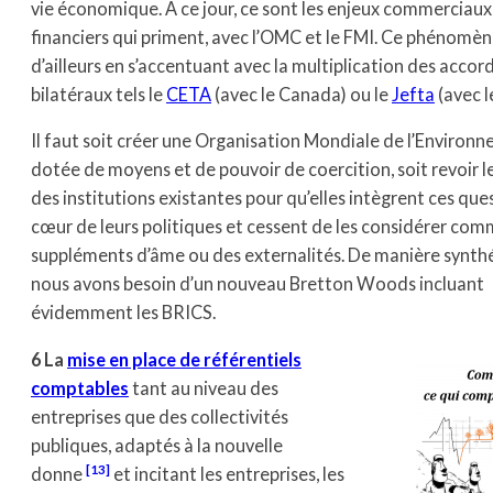
vie économique. A ce jour, ce sont les enjeux commerciaux
financiers qui priment, avec l’OMC et le FMI. Ce phénomèn
d’ailleurs en s’accentuant avec la multiplication des accor
bilatéraux tels le
CETA
(avec le Canada) ou le
Jefta
(avec l
Il faut soit créer une Organisation Mondiale de l’Environ
dotée de moyens et de pouvoir de coercition, soit revoir 
des institutions existantes pour qu’elles intègrent ces que
cœur de leurs politiques et cessent de les considérer co
suppléments d’âme ou des externalités. De manière synth
nous avons besoin d’un nouveau Bretton Woods incluant
évidemment les BRICS.
6 La
mise en place de référentiels
comptables
tant au niveau des
entreprises que des collectivités
publiques, adaptés à la nouvelle
[13]
donne
et incitant les entreprises, les