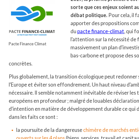
sorte que ces enjeux soient a
débat politique.
Pour cela, il f
apporter des propositions co
du
pacte finance-climat
, qui f
l’attention sur la nécessité de 
Pacte Finance Climat
massivement un plan d’invest
bas-carbone et propose des so
concrètes.
Plus globalement, la transition écologique peut redonner 
l’Europe et éviter son effondrement. Un haut niveau d’amb
nécessaire. Il semble notamment inévitable de réviser les t
européens en profondeur ; malgré de louables déclaratio
d’intention en matière de développement durable ce qui
dans les faits ce sont :
la poursuite de la dangereuse
chimère de marchés ent
ouverts sur les 4 plans
(biens, services, travail et capitau