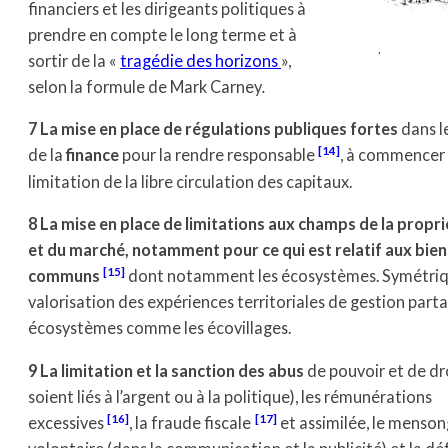
financiers et les dirigeants politiques à
prendre en compte le long terme et à
.
sortir de la «
tragédie des horizons
»,
selon la formule de Mark Carney
.
7 La mise en place de
régulations publiques fortes
dans l
[14]
de la
finance
pour la rendre responsable
, à commencer 
limitation de la libre circulation des capitaux.
8 La mise en place de limitations aux champs de la propri
et du marché, notamment pour ce qui est relatif aux
bien
[15]
communs
dont notamment les écosystèmes. Symétri
valorisation des expériences territoriales de gestion part
écosystèmes comme les écovillages.
9 La limitation et la sanction des abus
de pouvoir et de dro
soient liés à l’argent ou à la politique), les rémunérations
[16]
[17]
excessives
, la fraude fiscale
et assimilée, le menso