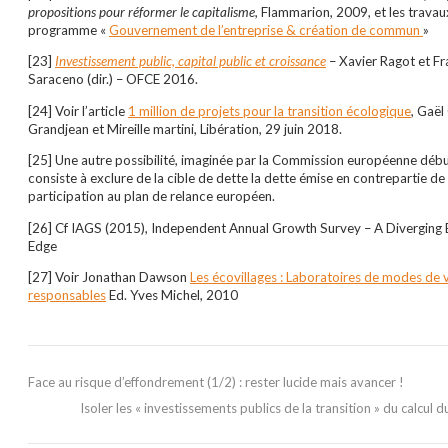
propositions pour réformer le capitalisme,
Flammarion, 2009, et les travau
programme «
Gouvernement de l’entreprise & création de commun
»
[23]
Investissement public, capital public et croissance
– Xavier Ragot et F
Saraceno (dir.) – OFCE 2016.
[24] Voir l’article
1 million de projets pour la transition écologique
, Gaël
Grandjean et Mireille martini, Libération, 29 juin 2018.
[25] Une autre possibilité, imaginée par la Commission européenne déb
consiste à exclure de la cible de dette la dette émise en contrepartie de 
participation au plan de relance européen.
[26] Cf IAGS (2015), Independent Annual Growth Survey – A Diverging 
Edge
[27] Voir Jonathan Dawson
Les écovillages : Laboratoires de modes de 
responsables
Ed. Yves Michel, 2010
Face au risque d’effondrement (1/2) : rester lucide mais avancer !
Isoler les « investissements publics de la transition » du calcul du